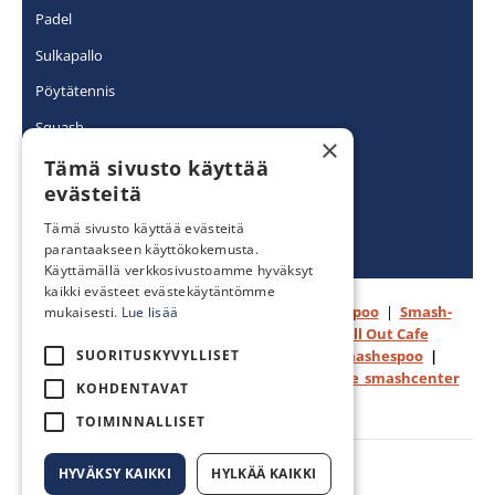
Padel
Sulkapallo
Pöytätennis
Squash
×
Racketlon
Tämä sivusto käyttää
evästeitä
Tämä sivusto käyttää evästeitä
Tietosuojaseloste
parantaakseen käyttökokemusta.
Käyttämällä verkkosivustoamme hyväksyt
kaikki evästeet evästekäytäntömme
Seuraa Facebookissa:
Smash ry
|
Smash Espoo
|
Smash-
mukaisesti.
Lue lisää
Kotka
|
Smash Center
|
Pro Shop
|
Chill Out Cafe
SUORITUSKYVYLLISET
Seuraa Instagramissa
:
smash.suomi
|
smashespoo
|
smashkotka
|
proshopsmash
|
chilloutcafe_smashcenter
KOHDENTAVAT
TOIMINNALLISET
HYVÄKSY KAIKKI
HYLKÄÄ KAIKKI
©
Smash ry | Suomen suurin mailapeliseura