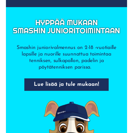
Smashin juniorivalmennus on 2-18 -vuotiaille
lapsille ja nuorille suunnattua toimintaa
tenniksen, sulkapallon, padelin ja
pöytätenniksen parissa.
Lue lisää ja tule mukaan!