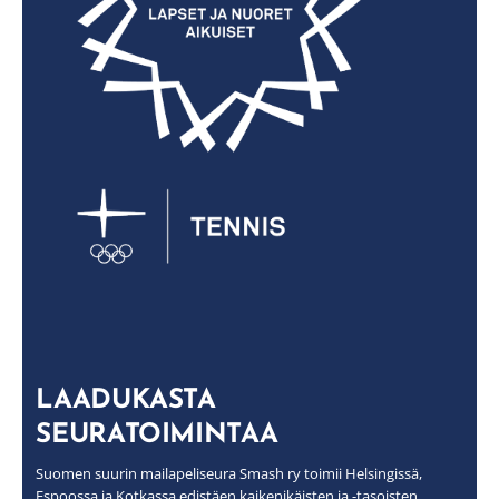
LAADUKASTA
SEURATOIMINTAA
Suomen suurin mailapeliseura Smash ry toimii Helsingissä,
Espoossa ja Kotkassa edistäen kaikenikäisten ja -tasoisten