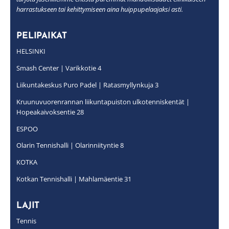
harrastukseen tai kehittymiseen aina huippupelaajaksi asti.
PELIPAIKAT
HELSINKI
Smash Center
| Varikkotie 4
Liikuntakeskus Puro Padel
| Ratasmyllynkuja 3
Kruunuvuorenrannan liikuntapuiston ulkotenniskentät
|
Hopeakaivoksentie 28
ESPOO
Olarin Tennishalli
| Olarinniityntie 8
KOTKA
Kotkan Tennishalli
| Mahlamäentie 31
LAJIT
Tennis