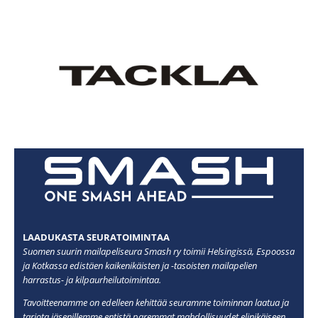
LAADUKASTA SEURATOIMINTAA
Suomen suurin mailapeliseura Smash ry toimii Helsingissä, Espoossa
ja Kotkassa edistäen kaikenikäisten ja -tasoisten mailapelien
harrastus- ja kilpaurheilutoimintaa.
Tavoitteenamme on edelleen kehittää seuramme toiminnan laatua ja
tarjota jäsenillemme entistä paremmat mahdollisuudet elinikäiseen