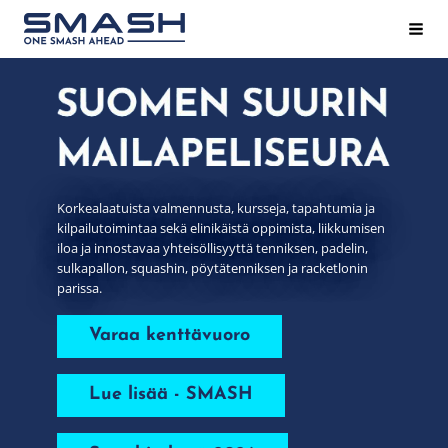
Siirry
Hak
Smash ry - Suomen suurin mailapeliseura
sivun
sisältöön
Korkealaatuista valmennusta, kursseja, tapahtumia ja
kilpailutoimintaa sekä elinikäistä oppimista, liikkumisen
iloa ja innostavaa yhteisöllisyyttä tenniksen, padelin,
sulkapallon, squashin, pöytätenniksen ja racketlonin
parissa.
Varaa kenttävuoro
Lue lisää - SMASH