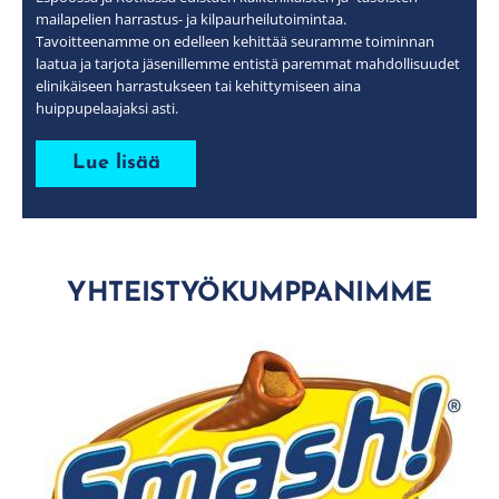
mailapelien harrastus- ja kilpaurheilutoimintaa.
Tavoitteenamme on edelleen kehittää seuramme toiminnan
laatua ja tarjota jäsenillemme entistä paremmat mahdollisuudet
elinikäiseen harrastukseen tai kehittymiseen aina
huippupelaajaksi asti.
Lue lisää
YHTEISTYÖKUMPPANIMME