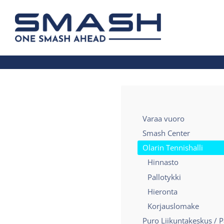
Siirry
sivun
Smash ry - Suomen suurin mailapelis
sisältöön
Varaa vuoro
Smash Center
Olarin Tennishalli
Hinnasto
Pallotykki
Hieronta
Korjauslomake
Puro Liikuntakeskus / P