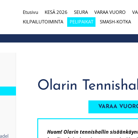
Etusivu
KESÄ 2026
SEURA
VARAA VUORO
V
eura
KILPAILUTOIMINTA
PELIPAIKAT
SMASH-KOTKA
Olarin Tennishal
VARAA VUOR
Huom! Olarin tennishallin sisäänkäynt
adel