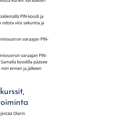
sivulta kunkin varauksen
ppäilemällä PIN-koodi ja
odota viisi sekuntia ja
ennisvuoron varaajan PIN-
.
nnisvuoron varaajan PIN-
. Samalla koodilla pääsee
0 min ennen ja jälkeen
urssit,
toiminta
rjestää Olarin