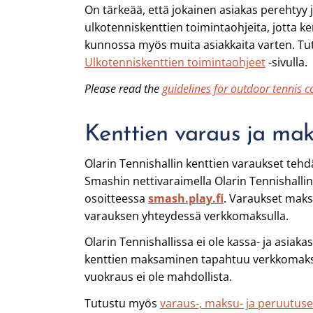
On tärkeää, että jokainen asiakas perehtyy
ulkotenniskenttien toimintaohjeita, jotta k
kunnossa myös muita asiakkaita varten. Tut
Ulkotenniskenttien toimintaohjeet
-sivulla.
Please read the
guidelines for outdoor tennis c
Kenttien varaus ja ma
Olarin Tennishallin kenttien varaukset teh
Smashin nettivaraimella Olarin Tennishallin
osoitteessa
smash.play.fi
. Varaukset maks
varauksen yhteydessä verkkomaksulla.
Olarin Tennishallissa ei ole kassa- ja asiaka
kenttien maksaminen tapahtuu verkkomaksul
vuokraus ei ole mahdollista.
Tutustu myös
varaus-, maksu- ja peruutuse