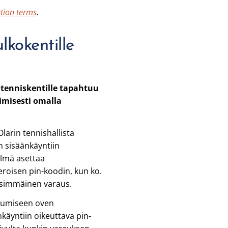
tion terms
.
ulkokentille
otenniskentille tapahtuu
imisesti omalla
arin tennishallista
 sisäänkäyntiin
elmä asettaa
eroisen pin-koodin, kun ko.
nsimmäinen varaus.
itumiseen oven
käyntiin oikeuttava pin-