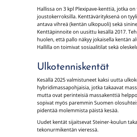
Hallissa on 3 kpl Plexipave-kenttiä, jotka o
joustokerroksilla. Kenttävärityksenä on tyy
antava vihreä (kentän ulkopuoli) sekä sinine
Kenttäpinnoite on uusittu kesällä 2017. Teh
huolen, että pallo näkyy jokaisella kentän a
Hallilla on toimivat sosiaalitilat sekä oleskelu
Ulkotenniskentät
Kesällä 2025 valmistuneet kaksi uutta ulkok
hybridimassapohjaisia, jotka takaavat mas
mutta ovat perinteisiä massakenttiä helpp
sopivat myös paremmin Suomen olosuhteisii
pidentää molemmista päistä kesää.
Uudet kentät sijaitsevat Steiner-koulun tak
tekonurmikentän vieressä.