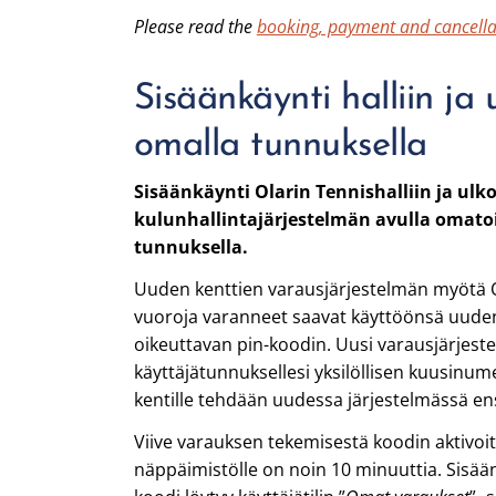
Please read the
booking, payment and cancella
Sisäänkäynti halliin ja 
omalla tunnuksella
Sisäänkäynti Olarin Tennishalliin ja ulk
kulunhallintajärjestelmän avulla omato
tunnuksella.
Uuden kenttien varausjärjestelmän myötä Ol
vuoroja varanneet saavat käyttöönsä uuden
oikeuttavan pin-koodin. Uusi varausjärjest
käyttäjätunnuksellesi yksilöllisen kuusinum
kentille tehdään uudessa järjestelmässä e
Viive varauksen tekemisestä koodin aktivo
näppäimistölle on noin 10 minuuttia. Sisään