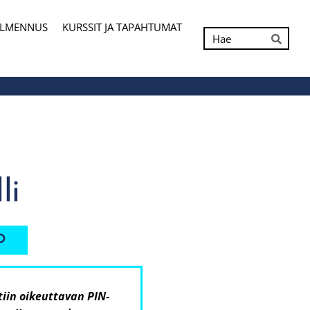
ALMENNUS
KURSSIT JA TAPAHTUMAT
Hak
Hae
li
O
iin oikeuttavan PIN-