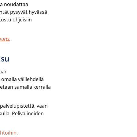
 ja noudattaa
entät pysyvät hyvässä
ustu ohjeisiin
ourts
.
ksu
dään
 omalla välilehdellä
etaan samalla kerralla
spalvelupistettä, vaan
la. Pelivälineiden
htoihin
.