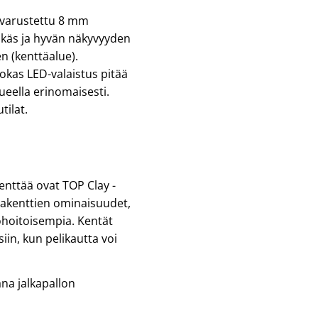
n varustettu 8 mm
likäs ja hyvän näkyvyyden
n (kenttäalue).
okas LED-valaistus pitää
lueella erinomaisesti.
tilat.
enttää ovat TOP Clay -
sakenttien ominaisuudet,
ohoitoisempia. Kentät
n, kun pelikautta voi
ana jalkapallon