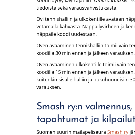
koodi löytyy käyttäjätilin ”
Omat varaukset
” -
tiedoista sekä varausvahvistuksista.
Ovi tennishalliin ja ulkokentille avataan nä
vetämällä kahvasta. Näppäilyvirheen jälkeen 
näppäile koodi uudestaan.
Oven avaaminen tennishalliin toimii vain t
koodilla 30 min ennen ja jälkeen varauksen
Oven avaaminen ulkokentille toimii vain te
koodilla 15 min ennen ja jälkeen varauksen
kuitenkin sisälle halliin ja pukuhuoneisiin 3
varauksen.
Smash ry:n valmennus, k
tapahtumat ja kilpailu
Suomen suurin mailapeliseura
Smash ry
jä