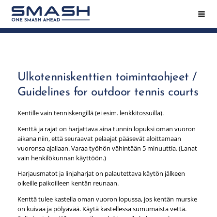
Siirry
Hak
Smash ry - Suomen suurin mailapeliseura
sivun
sisältöön
Ulkotenniskenttien toimintaohjeet /
Guidelines for outdoor tennis courts
Kentille vain tenniskengillä (ei esim. lenkkitossuilla).
Kenttä ja rajat on harjattava aina tunnin lopuksi oman vuoron
aikana niin, että seuraavat pelaajat pääsevät aloittamaan
vuoronsa ajallaan. Varaa työhön vähintään 5 minuuttia. (Lanat
vain henkilökunnan käyttöön.)
Harjausmatot ja linjaharjat on palautettava käytön jälkeen
oikeille paikoilleen kentän reunaan.
Kenttä tulee kastella oman vuoron lopussa, jos kentän murske
on kuivaa ja pölyävää. Käytä kastellessa sumumaista vettä.