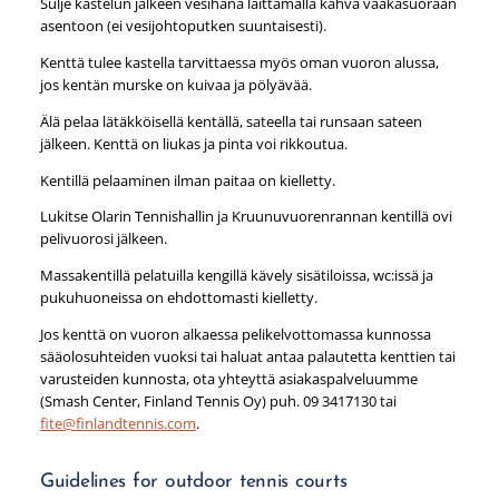
Sulje kastelun jälkeen vesihana laittamalla kahva vaakasuoraan
asentoon (ei vesijohtoputken suuntaisesti).
Kenttä tulee kastella tarvittaessa myös oman vuoron alussa,
jos kentän murske on kuivaa ja pölyävää.
Älä pelaa lätäkköisellä kentällä, sateella tai runsaan sateen
jälkeen. Kenttä on liukas ja pinta voi rikkoutua.
Kentillä pelaaminen ilman paitaa on kielletty.
Lukitse Olarin Tennishallin ja Kruunuvuorenrannan kentillä ovi
pelivuorosi jälkeen.
Massakentillä pelatuilla kengillä kävely sisätiloissa, wc:issä ja
pukuhuoneissa on ehdottomasti kielletty.
Jos kenttä on vuoron alkaessa pelikelvottomassa kunnossa
sääolosuhteiden vuoksi tai haluat antaa palautetta kenttien tai
varusteiden kunnosta, ota yhteyttä asiakaspalveluumme
(Smash Center, Finland Tennis Oy) puh. 09 3417130 tai
fite@finlandtennis.com
.
Guidelines for outdoor tennis courts