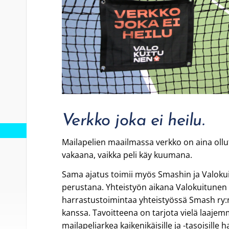
Verkko joka ei heilu.
Mailapelien maailmassa verkko on aina ollut
vakaana, vaikka peli käy kuumana.
Sama ajatus toimii myös Smashin ja Valoku
perustana. Yhteistyön aikana Valokuitunen t
harrastustoimintaa yhteistyössä Smash ry:
kanssa. Tavoitteena on tarjota vielä laaje
mailapeliarkea kaikenikäisille ja -tasoisille ha