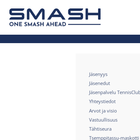
Siirry
sivun
Smash ry - Suomen suurin mailapelis
sisältöön
Jäsenyys
Jäsenedut
Jäsenpalvelu TennisClu
Yhteystiedot
Arvot ja visio
Vastuullisuus
Tähtiseura
Tsemppitassu-maskotti