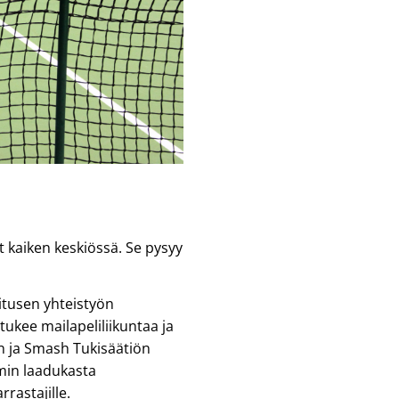
 kaiken keskiössä. Se pysyy
itusen yhteistyön
ukee mailapeliliikuntaa ja
n ja Smash Tukisäätiön
mmin laadukasta
rrastajille.