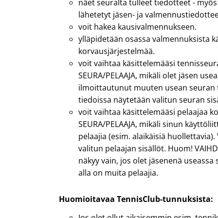
näet seuralta tulleet tiedotteet - myö
lähetetyt jäsen- ja valmennustiedottee
voit hakea kausivalmennukseen.
ylläpidetään osassa valmennuksista k
korvausjärjestelmää.
voit vaihtaa käsittelemääsi tennisse
SEURA/PELAAJA, mikäli olet jäsen useas
ilmoittautunut muuten usean seuran t
tiedoissa näytetään valitun seuran sisä
voit vaihtaa käsittelemääsi pelaajaa
SEURA/PELAAJA, mikäli sinun käyttöliit
pelaajia (esim. alaikäisiä huollettavia)
valitun pelaajan sisällöt. Huom! VAIH
näkyy vain, jos olet jäsenenä useassa s
alla on muita pelaajia.
Huomioitavaa TennisClub-tunnuksista:
Jos olet ollut aikaisemmin esim. tenn