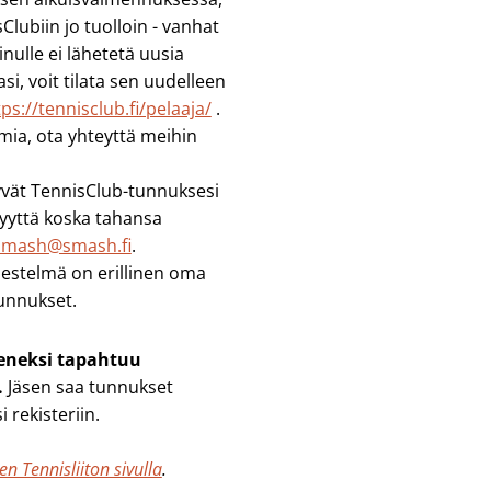
lubiin jo tuolloin - vanhat
nulle ei lähetetä uusia
i, voit tilata sen uudelleen
tps://tennisclub.fi/pelaaja/
.
mia, ota yhteyttä meihin
yvät TennisClub-tunnuksesi
nyyttä koska tahansa
smash@smash.fi
.
estelmä on erillinen oma
unnukset.
seneksi tapahtuu
.
Jäsen saa tunnukset
i rekisteriin.
n Tennisliiton sivulla
.