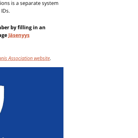
ions is a separate system
 IDs.
 by filling in an
page
Jäsenyys
nnis Association website
.