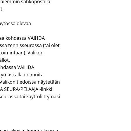
s aiemmin sähköpostilla
t.
äytössä olevaa
uraa kohdassa VAIHDA
sa tennisseurassa (tai olet
oimintaan). Valikon
llöt.
 kohdassa VAIHDA
tymäsi alla on muita
. Valikon tiedoissa näytetään
DA SEURA/PELAAJA -linkki
eurassa tai käyttöliittymäsi
iksen aikuisvalmennuksessa,