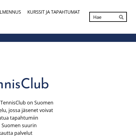
ALMENNUS
KURSSIT JA TAPAHTUMAT
Hak
Hae
nnisClub
 TennisClub on Suomen
lu, jossa jäsenet voivat
autua tapahtumiin
a Suomen suurin
autta palvelut