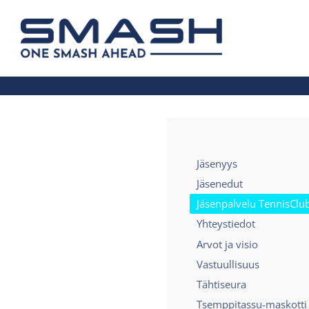
Siirry
sivun
Smash ry - Suomen suurin mailapelis
sisältöön
Jäsenyys
Jäsenedut
Jäsenpalvelu TennisClu
Yhteystiedot
Arvot ja visio
Vastuullisuus
Tähtiseura
Tsemppitassu-maskotti