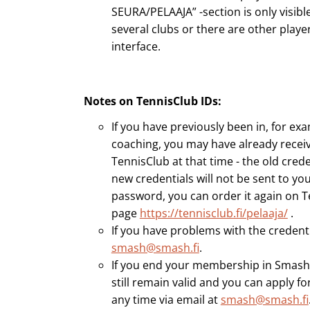
SEURA/PELAAJA” -section is only visibl
several clubs or there are other play
interface.
Notes on TennisClub IDs:
If you have previously been in, for exa
coaching, you may have already receiv
TennisClub at that time - the old creden
new credentials will not be sent to you
password, you can order it again on T
page
https://tennisclub.fi/pelaaja/
.
If you have problems with the credenti
smash@smash.fi
.
If you end your membership in Smash,
still remain valid and you can apply 
any time via email at
smash@smash.fi