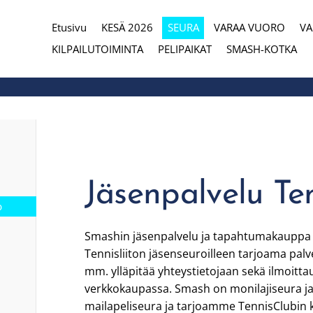
Etusivu
KESÄ 2026
SEURA
VARAA VUORO
V
eura
KILPAILUTOIMINTA
PELIPAIKAT
SMASH-KOTKA
Jäsenpalvelu Te
b
Smashin jäsenpalvelu ja tapahtumakauppa
Tennisliiton jäsenseuroilleen tarjoama palve
mm. ylläpitää yhteystietojaan sekä ilmoitt
verkkokaupassa. Smash on monilajiseura j
mailapeliseura ja tarjoamme TennisClubin k