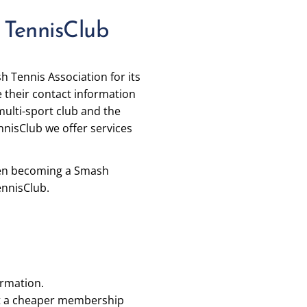
 TennisClub
sh Tennis Association for its
their contact information
multi-sport club and the
nnisClub we offer services
en becoming a Smash
ennisClub.
rmation.
at a cheaper membership