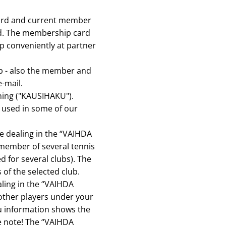
card and current member
id. The membership card
p conveniently at partner
ub - also the member and
e-mail.
ning ("KAUSIHAKU").
used in some of our
e dealing in the “VAIHDA
 member of several tennis
d for several clubs). The
of the selected club.
ling in the “VAIHDA
 other players under your
nu information shows the
se note! The “VAIHDA