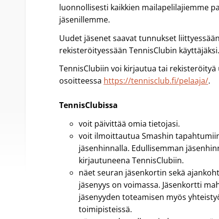
luonnollisesti kaikkien mailapelilajiemme pa
jäsenillemme.
Uudet jäsenet saavat tunnukset liittyessään
rekisteröityessään TennisClubin käyttäjäksi
TennisClubiin voi kirjautua tai rekisteröityä
osoitteessa
https://tennisclub.fi/pelaaja/
.
TennisClubissa
voit päivittää omia tietojasi.
voit ilmoittautua Smashin tapahtumii
jäsenhinnalla. Edullisemman jäsenhinn
kirjautuneena TennisClubiin.
näet seuran jäsenkortin sekä ajankoht
jäsenyys on voimassa. Jäsenkortti mah
jäsenyyden toteamisen myös yhteist
toimipisteissä.