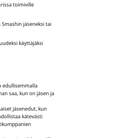
rissa toimiville
 Smashin jäseneksi tai
.
 uudeksi käyttäjäksi
n edullisemmalla
an saa, kun on jäsen ja
aiset jäsenedut, kun
dollistaa kätevästi
yökumppanien