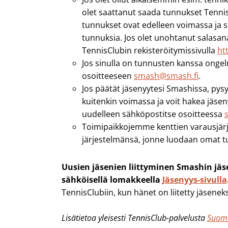
olet saattanut saada tunnukset TennisC
tunnukset ovat edelleen voimassa ja si
tunnuksia. Jos olet unohtanut salasanas
TennisClubin rekisteröitymissivulla
ht
Jos sinulla on tunnusten kanssa ongel
osoitteeseen
smash@smash.fi
.
Jos päätät jäsenyytesi Smashissa, pys
kuitenkin voimassa ja voit hakea jäse
uudelleen sähköpostitse osoitteessa
Toimipaikkojemme kenttien varausjärj
järjestelmänsä, jonne luodaan omat t
Uusien jäsenien liittyminen Smashin jä
sähköisellä lomakkeella
Jäsenyys-sivulla
TennisClubiin, kun hänet on liitetty jäseneks
Lisätietoa yleisesti TennisClub-palvelusta
Suome