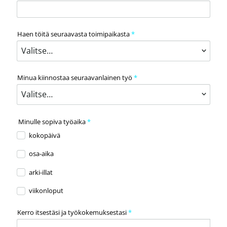
Haen töitä seuraavasta toimipaikasta
*
Minua kiinnostaa seuraavanlainen työ
*
Minulle sopiva työaika
*
kokopäivä
osa-aika
arki-illat
viikonloput
Kerro itsestäsi ja työkokemuksestasi
*