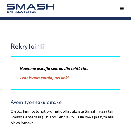
Siirry
Hak
Smash ry - Suomen suurin mailapeliseura
sivun
sisältöön
Rekrytointi
Haemme osaajia seuraaviin tehtäviin:
Tennisvalmentaja, Helsinki
Avoin työnhakulomake
Oletko kiinnostunut työmahdollisuuksista Smash ry:ssä tai
Smash Centerissä (Finland Tennis Oy)? Ole hyvä ja täytä alla
oleva lomake.