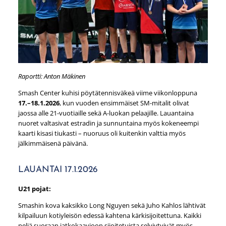
Raportti: Anton Mäkinen
Smash Center kuhisi pöytätennisväkeä viime viikonloppuna
17.–18.1.2026
, kun vuoden ensimmäiset SM-mitalit olivat
jaossa alle 21-vuotiaille sekä A-luokan pelaajille. Lauantaina
nuoret valtasivat estradin ja sunnuntaina myös kokeneempi
kaarti kisasi tiukasti – nuoruus oli kuitenkin valttia myös
jälkimmäisenä päivänä.
LAUANTAI 17.1.2026
U21 pojat:
Smashin kova kaksikko Long Nguyen sekä Juho Kahlos lähtivät
kilpailuun kotiyleisön edessä kahtena kärkisijoitettuna. Kaikki
neljä suoraan jatkokaavioon sijoitetuista selviytyivät myös