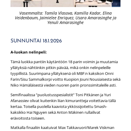
Vasemmalta: Tamila Vlasova, Kamilla Kadar, Elina
Veidenbaum, Jaimielee Enriquez, Usara Amarasinghe ja
Yenuli Amarasinghe
SUNNUNTAI 18.1.2026
A-luokan nelinpeli:
Tämä luokka pantiin käytäntöön 18 parin voimin ja muutamia
yllätyksiä nähtiinkin pitkin päivää, mikä onkin nelinpeleille
tyypillistä. Suurimpana yllätyksenä oli MBF:n kaksikon Onni
Farin/Sisu Sammalkorpi voitto Kuopion Jouni Nousiaisesta sekä
Niko Hämäläisestä vieden nuoren parin pronssimitaleille asti.
Semifinaalissa ”puolustusspesialistit” Toni Pitkänen ja Yuri
Afanassiev olivat kuitenkin liian kimurantteja voitettavia tällä
kertaa. Toisella puolella kaaviota ykkössijoitettu Smash-
kaksikko Hai Nguyen sekä Anton Mäkinen rullailivat
erävoitosta toiseen.
Matkalla finaaliin kaatuivat Max Takkavuori/Marek Viskman