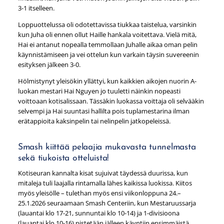
3-1 itselleen.
Loppuottelussa oli odotettavissa tiukkaa taistelua, varsinkin
kun Juha oli ennen ollut Haille hankala voitettava. Vielä mitä,
Hai ei antanut nopealla temmollaan Juhalle aikaa oman pelin
käynnistämiseen ja vei ottelun kun varkain täysin suvereenin
esityksen jälkeen 3-0.
Hölmistynyt yleisökin yllättyi, kun kaikkien aikojen nuorin A-
luokan mestari Hai Nguyen jo tuuletti näinkin nopeasti
voittoaan kotisalissaan. Tässäkin luokassa voittaja oli selvääkin
selvempi ja Hai suuntasi hallilta pois tuplamestarina ilman
erätappioita kaksinpelin tai nelinpelin jatkopeleissä.
Smash kiittää pelaajia mukavasta tunnelmasta
sekä tiukoista otteluista!
Kotiseuran kannalta kisat sujuivat täydessä duurissa, kun
mitaleja tuli laajalla rintamalla lähes kaikissa luokissa. Kiitos
myös yleisölle – tulethan myös ensi viikonloppuna 24.–
25.1.2026 seuraamaan Smash Centeriin, kun Mestaruussarja
(lauantai klo 17-21, sunnuntai klo 10-14) ja 1-divisioona
(lauantai klo 10-16) pistetään jälleen käyntiin ensimmäistä