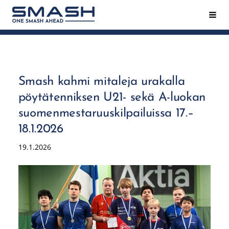
Siirry
Hak
Smash ry - Suomen suurin mailapeliseura
sivun
sisältöön
Smash kahmi mitaleja urakalla
pöytätenniksen U21- sekä A-luokan
suomenmestaruuskilpailuissa 17.–
18.1.2026
19.1.2026