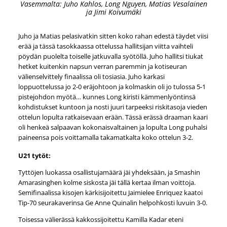
Vasemmalta: Juho Kahlos, Long Nguyen, Matias Vesalainen
ja Jimi Koivumäki
Juho ja Matias pelasivatkin sitten koko rahan edestä täydet viisi
erää ja tässä tasokkaassa ottelussa hallitsijan viitta vaihteli
pöydän puolelta toiselle jatkuvalla syötöllä. Juho hallitsi tiukat
hetket kuitenkin napsun verran paremmin ja kotiseuran
välienselvittely finaalissa oli tosiasia. Juho karkasi
loppuottelussa jo 2-0 eräjohtoon ja kolmaskin oli jo tulossa 5-1
pistejohdon myötä… kunnes Long kiristi kämmenlyöntinsä
kohdistukset kuntoon ja nosti juuri tarpeeksi riskitasoja vieden
ottelun lopulta ratkaisevaan erään. Tässä erässä draaman kaari
oli henkeä salpaavan kokonaisvaltainen ja lopulta Long puhalsi
paineensa pois voittamalla takamatkalta koko ottelun 3-2.
U21 tytöt:
Tyttöjen luokassa osallistujamäärä jäi yhdeksään, ja Smashin
Amarasinghen kolme siskosta jäi tällä kertaa ilman voittoja.
Semifinaalissa kisojen kärkisijoitettu Jaimielee Enriquez kaatoi
Tip-70 seurakaverinsa Ge Anne Quinalin helpohkosti luvuin 3-0.
Toisessa välierässä kakkossijoitettu Kamilla Kadar eteni