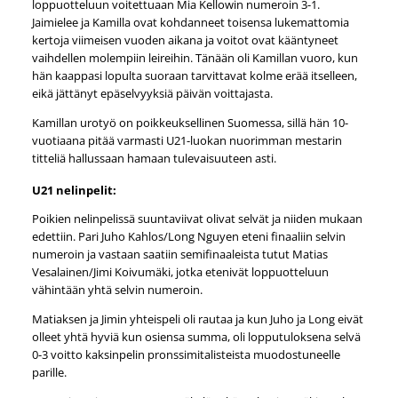
loppuotteluun voitettuaan Mia Kellowin numeroin 3-1.
Jaimielee ja Kamilla ovat kohdanneet toisensa lukemattomia
kertoja viimeisen vuoden aikana ja voitot ovat kääntyneet
vaihdellen molempiin leireihin. Tänään oli Kamillan vuoro, kun
hän kaappasi lopulta suoraan tarvittavat kolme erää itselleen,
eikä jättänyt epäselvyyksiä päivän voittajasta.
Kamillan urotyö on poikkeuksellinen Suomessa, sillä hän 10-
vuotiaana pitää varmasti U21-luokan nuorimman mestarin
titteliä hallussaan hamaan tulevaisuuteen asti.
U21 nelinpelit:
Poikien nelinpelissä suuntaviivat olivat selvät ja niiden mukaan
edettiin. Pari Juho Kahlos/Long Nguyen eteni finaaliin selvin
numeroin ja vastaan saatiin semifinaaleista tutut Matias
Vesalainen/Jimi Koivumäki, jotka etenivät loppuotteluun
vähintään yhtä selvin numeroin.
Matiaksen ja Jimin yhteispeli oli rautaa ja kun Juho ja Long eivät
olleet yhtä hyviä kun osiensa summa, oli lopputuloksena selvä
0-3 voitto kaksinpelin pronssimitalisteista muodostuneelle
parille.