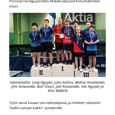
Pronssia Hai Nguyen/Eetu Mäkelä sekä Joel Koivumäki/Axel
Visuri.
Vasemmalta: Long Nguyen, Juho Kahlos, Matias Vesalainen,
Jimi Koivumäki, Axel Visuri, Joel Koivumäki, Hai Nguyen ja
Eetu Mäkelä
Tytöt saivat kasaan viisi nelinpeliparia, ja mitalistit ratkaistiin
”kaikki vastaan kaikki” -systeemillä.