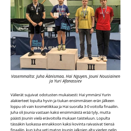
Vasemmalta: Juha Äänismaa, Hai Nguyen, Jouni Nousiainen
ja Yuri Afanassiev
Välierät sujuivat odotusten mukaisesti: Hai ymmärsi Yurin
alakierteet lopulta hyvin ja tiukan ensimmäisen erän jälkeen
loppu oli vain kosmetiikkaa ja Hai suoralla 3-0 voitolla finaaliin.
Juha oli Jounia vastaan kaksi ensimmäistä erää tyly, mutta
päästi Jounin vielä erävoitolla mukaan taisteluun. Lopulta
tässäkin luokassa ennakkoon kaksi kovinta raivasivat tiensä
finaaliin, kun Juha veti maton Jounin jalkojen alta vieden pelin