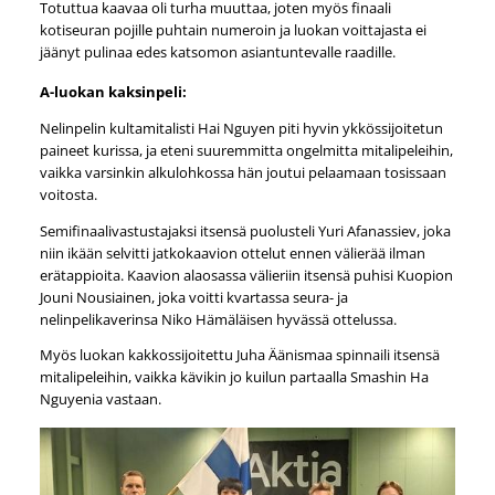
Totuttua kaavaa oli turha muuttaa, joten myös finaali
kotiseuran pojille puhtain numeroin ja luokan voittajasta ei
jäänyt pulinaa edes katsomon asiantuntevalle raadille.
A-luokan kaksinpeli:
Nelinpelin kultamitalisti Hai Nguyen piti hyvin ykkössijoitetun
paineet kurissa, ja eteni suuremmitta ongelmitta mitalipeleihin,
vaikka varsinkin alkulohkossa hän joutui pelaamaan tosissaan
voitosta.
Semifinaalivastustajaksi itsensä puolusteli Yuri Afanassiev, joka
niin ikään selvitti jatkokaavion ottelut ennen välierää ilman
erätappioita. Kaavion alaosassa välieriin itsensä puhisi Kuopion
Jouni Nousiainen, joka voitti kvartassa seura- ja
nelinpelikaverinsa Niko Hämäläisen hyvässä ottelussa.
Myös luokan kakkossijoitettu Juha Äänismaa spinnaili itsensä
mitalipeleihin, vaikka kävikin jo kuilun partaalla Smashin Ha
Nguyenia vastaan.