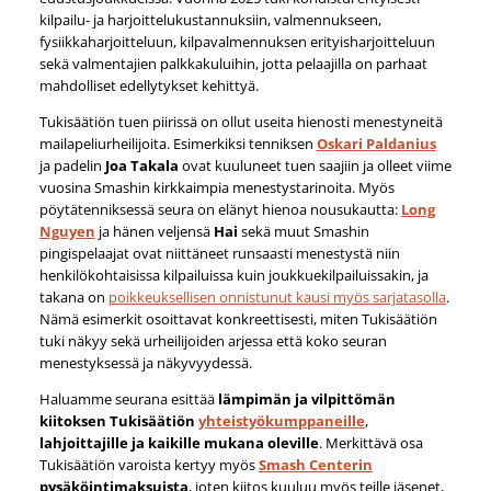
kilpailu- ja harjoittelukustannuksiin, valmennukseen,
fysiikkaharjoitteluun, kilpavalmennuksen erityisharjoitteluun
sekä valmentajien palkkakuluihin, jotta pelaajilla on parhaat
mahdolliset edellytykset kehittyä.
Tukisäätiön tuen piirissä on ollut useita hienosti menestyneitä
mailapeliurheilijoita. Esimerkiksi tenniksen
Oskari Paldanius
ja
padelin
Joa Takala
ovat kuuluneet tuen saajiin ja olleet viime
vuosina Smashin kirkkaimpia menestystarinoita. Myös
pöytätenniksessä seura on elänyt hienoa nousukautta:
Long
Nguyen
ja hänen veljensä
Hai
sekä muut Smashin
pingispelaajat ovat niittäneet runsaasti menestystä niin
henkilökohtaisissa kilpailuissa kuin joukkuekilpailuissakin, ja
takana on
poikkeuksellisen onnistunut kausi myös sarjatasolla
.
Nämä esimerkit osoittavat konkreettisesti, miten Tukisäätiön
tuki näkyy sekä urheilijoiden arjessa että koko seuran
menestyksessä ja näkyvyydessä.
Haluamme seurana esittää
lämpimän ja vilpittömän
kiitoksen Tukisäätiön
yhteistyökumppaneille
,
lahjoittajille ja kaikille mukana oleville
. Merkittävä osa
Tukisäätiön varoista kertyy myös
Smash Centerin
pysäköintimaksuista
, joten kiitos kuuluu myös teille jäsenet,