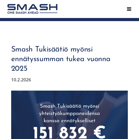
Siirry
Hak
Smash ry - Suomen suurin mailapeliseura
sivun
sisältöön
Smash Tukisäätiö myönsi
ennätyssumman tukea vuonna
2025
10.2.2026