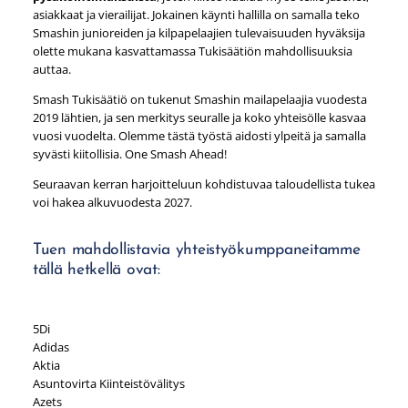
asiakkaat ja vierailijat. Jokainen käynti hallilla on samalla teko
Smashin junioreiden ja kilpapelaajien tulevaisuuden hyväksija
olette mukana kasvattamassa Tukisäätiön mahdollisuuksia
auttaa.
Smash Tukisäätiö on tukenut Smashin mailapelaajia vuodesta
2019 lähtien, ja sen merkitys seuralle ja koko yhteisölle kasvaa
vuosi vuodelta. Olemme tästä työstä aidosti ylpeitä ja samalla
syvästi kiitollisia. One Smash Ahead!
Seuraavan kerran harjoitteluun kohdistuvaa taloudellista tukea
voi hakea alkuvuodesta 2027.
Tuen mahdollistavia yhteistyökumppaneitamme
tällä hetkellä ovat:
5Di
Adidas
Aktia
Asuntovirta Kiinteistövälitys
Azets