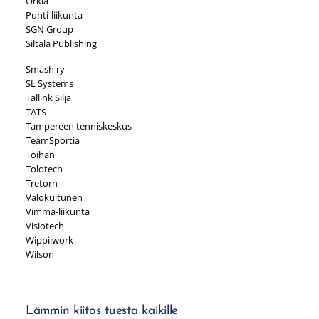
Orkla
Puhti-liikunta
SGN Group
Siltala Publishing
Smash ry
SL Systems
Tallink Silja
TATS
Tampereen tenniskeskus
TeamSportia
Toihan
Tolotech
Tretorn
Valokuitunen
Vimma-liikunta
Visiotech
Wippiiwork
Wilson
Lämmin kiitos tuesta kaikille