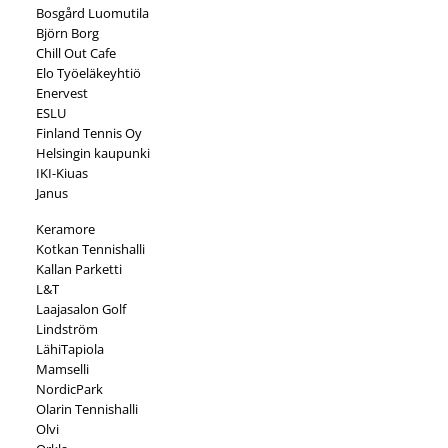
Bosgård Luomutila
Björn Borg
Chill Out Cafe
Elo Työeläkeyhtiö
Enervest
ESLU
Finland Tennis Oy
Helsingin kaupunki
IKI-Kiuas
Janus
Keramore
Kotkan Tennishalli
Kallan Parketti
L&T
Laajasalon Golf
Lindström
LähiTapiola
Mamselli
NordicPark
Olarin Tennishalli
Olvi