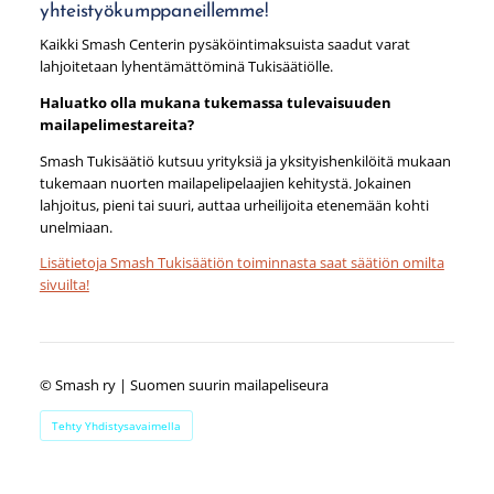
yhteistyökumppaneillemme!
Kaikki Smash Centerin pysäköintimaksuista saadut varat
lahjoitetaan lyhentämättöminä Tukisäätiölle.
Haluatko olla mukana tukemassa tulevaisuuden
mailapelimestareita?
Smash Tukisäätiö kutsuu yrityksiä ja yksityishenkilöitä mukaan
tukemaan nuorten mailapelipelaajien kehitystä. Jokainen
lahjoitus, pieni tai suuri, auttaa urheilijoita etenemään kohti
unelmiaan.
Lisätietoja Smash Tukisäätiön toiminnasta saat säätiön omilta
sivuilta!
©
Smash ry | Suomen suurin mailapeliseura
Tehty Yhdistysavaimella