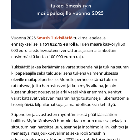
Vuonna 2025
Smash Tukisäätiö
tuki mailapelaajia
ennätyksellisellä
151 832,15 eurolla
. Tuen määrä kasvoi yli 50
000 eurolla edellisvuoteen verrattuna, ja samalla rikottiin
ensimmäistä kertaa 100 000 euron raja.
Tukisäätiö jakaa keräämänsä varat stipendeinä ja tukina seuran
kilpapelaajille sekä taloudellisena tukena valmennuksessa
oleville mailapeliperheille. Monelle perheelle tämä tuki on
ratkaiseva, jotta harrastus voi jatkua myös aikana, jolloin
kustannukset nousevat ja arki vaatii yhä enemmän. Kerätyt
varat kattavat valtavan määrän harjoitustunteja, lukemattomia
treenipäiviä, kilpailumatkoja ja mahdollisuuksia kehittyä.
Stipendien ja avustusten myöntämisestä päättää säätiön
hallitus. Myöntämisessä huomioidaan muun muassa pelaajan
sitoutuminen harjoitteluun, asenne ja intohimo lajiin, kehitys ja
menestys, maajoukkuevalinnat sekä rooli Smashin
edustusjoukkueissa. Vuonna 2025 tuki kohdistui erityisesti