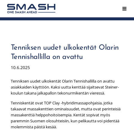
Siirry
Hak
Smash ry - Suomen suurin mailapeliseura
sivun
sisältöön
Tenniksen uudet ulkokentät Olarin
Tennishallilla on avattu
10.6.2025
Tenniksen uudet ulkokentät Olarin Tennishallilla on avattu
asiakkaiden käyttöön. Kaksi uutta kenttää sijaitsevat Steiner-
koulun takana jalkapallon tekonurmikentän vieressä.
Tenniskentät ovat TOP Clay -hybridimassapohjaisia, jotka
takaavat massakenttien ominaisuudet, mutta ovat perinteisiä
massakenttiä helppohoitoisempia. Kentät sopivat myös
paremmin Suomen olosuhteisiin, kun pelikautta voi pidentää
molemmista päistä kesää.