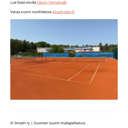
Lue lisää sivulla
Olarin Tennishalli
.
Varaa vuoro osoitteessa
smash.play.fi
©
Smash ry | Suomen suurin mailapeliseura