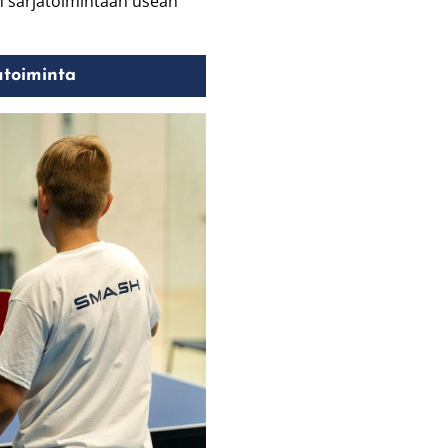
n sarjatoimintaan usean
utoiminta