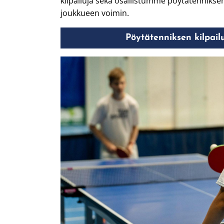
kilpailuja sekä osallistumme pöytätennikse
joukkueen voimin.
Pöytätenniksen kilpail