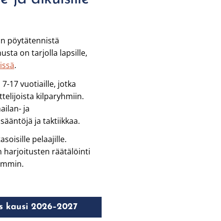
an pöytätennistä
ta on tarjolla lapsille,
issä
.
7-17 vuotiaille, jotka
telijoista kilparyhmiin.
ilan- ja
 sääntöjä ja taktiikkaa.
soisille pelaajille.
 harjoitusten räätälöinti
semmin.
s kausi 2026–2027