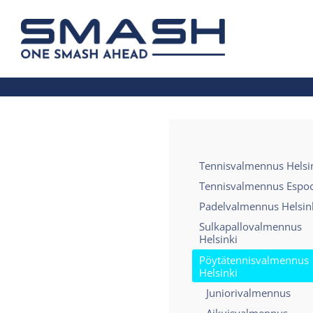
Siirry
sivun
Smash ry - Suomen suurin mailapelis
sisältöön
Tennisvalmennus Helsi
Tennisvalmennus Espo
Padelvalmennus Helsin
Sulkapallovalmennus
Helsinki
Pöytätennisvalmennus
Helsinki
Juniorivalmennus
Aikuisvalmennus