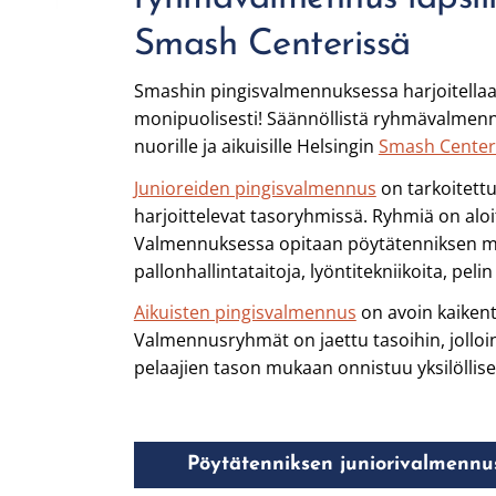
Smash Centerissä
Smashin pingisvalmennuksessa harjoitella
monipuolisesti! Säännöllistä ryhmävalmennus
nuorille ja aikuisille Helsingin
Smash Center
Junioreiden pingisvalmennus
on tarkoitettu 
harjoittelevat tasoryhmissä. Ryhmiä on aloit
Valmennuksessa opitaan pöytätenniksen ma
pallonhallintataitoja, lyöntitekniikoita, pelin
Aikuisten pingisvalmennus
on avoin kaikenta
Valmennusryhmät on jaettu tasoihin, jolloin
pelaajien tason mukaan onnistuu yksilölli
Pöytätenniksen juniorivalmennu