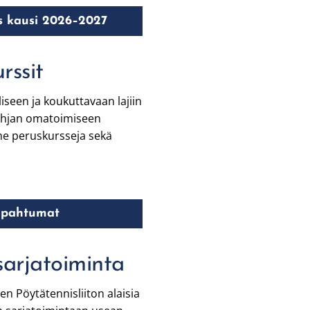
s kausi 2026–2027
rssit
seen ja koukuttavaan lajiin
pohjan omatoimiseen
me peruskursseja sekä
tapahtumat
 sarjatoiminta
 Pöytätennisliiton alaisia