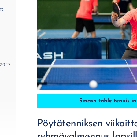
at
ä
-2027
Smash table tennis in
Pöytätenniksen viikoitt
ryhmävalmennus lapsille