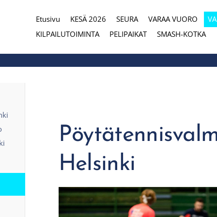
Etusivu
KESÄ 2026
SEURA
VARAA VUORO
V
eura
KILPAILUTOIMINTA
PELIPAIKAT
SMASH-KOTKA
nki
Pöytätennisvalm
o
ki
Helsinki