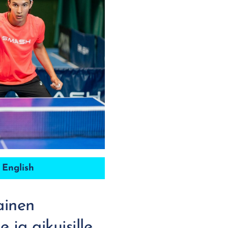
 English
ainen
 ja aikuisille