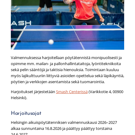
Valmennuksessa harjoitellaan pöytätennistä monipuolisesti ja
opimme mm. mailan- ja pallonhallintataitoja, lyöntitekniikoita
sekä pelin sääntöjä ja taktisia hienouksia. Toimintaan kuuluu
myös lajikulttuuriin liittyviä asioiden opettelua sekä läpikäyntiä,
pöytien ja verkkojen asentamista sekä tuomarointia.
Harjoitukset järjestetään
Smash Centerissä
(Varikkotie 4, 00900
Helsinki).
Harjoitusajat
Helsingin aikuispöytätenniksen valmennuskausi 2026–2027
alkaa sunnuntaina 16.8.2026 ja päättyy päättyy torstaina
24.6.2027.