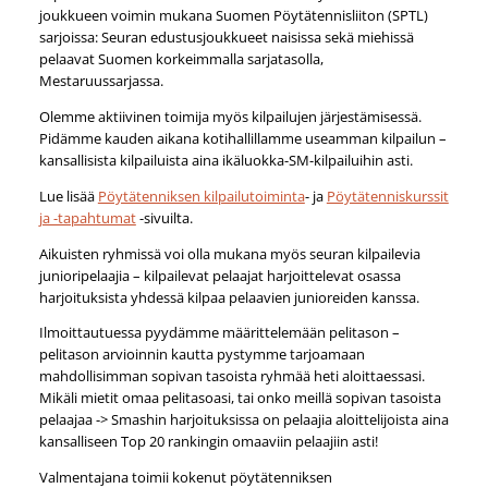
joukkueen voimin mukana Suomen Pöytätennisliiton (SPTL)
sarjoissa: Seuran edustusjoukkueet naisissa sekä miehissä
pelaavat Suomen korkeimmalla sarjatasolla,
Mestaruussarjassa.
Olemme aktiivinen toimija myös kilpailujen järjestämisessä.
Pidämme kauden aikana kotihallillamme useamman kilpailun –
kansallisista kilpailuista aina ikäluokka-SM-kilpailuihin asti.
Lue lisää
Pöytätenniksen kilpailutoiminta
- ja
Pöytätenniskurssit
ja -tapahtumat
-sivuilta.
Aikuisten ryhmissä voi olla mukana myös seuran kilpailevia
junioripelaajia – kilpailevat pelaajat harjoittelevat osassa
harjoituksista yhdessä kilpaa pelaavien junioreiden kanssa.
Ilmoittautuessa pyydämme määrittelemään pelitason –
pelitason arvioinnin kautta pystymme tarjoamaan
mahdollisimman sopivan tasoista ryhmää heti aloittaessasi.
Mikäli mietit omaa pelitasoasi, tai onko meillä sopivan tasoista
pelaajaa -> Smashin harjoituksissa on pelaajia aloittelijoista aina
kansalliseen Top 20 rankingin omaaviin pelaajiin asti!
Valmentajana toimii kokenut pöytätenniksen