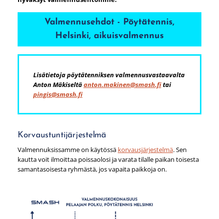
Valmennusehdot - Pöytätennis,
Helsinki, aikuisvalmennus
Lisätietoja pöytätenniksen valmennusvastaavalta
Anton Mäkiseltä
anton.makinen@smash.fi
tai
pingis@smash.fi
Korvaustuntijärjestelmä
Valmennuksissamme on käytössä
korvausjärjestelmä
. Sen
kautta voit ilmoittaa poissaolosi ja varata tilalle paikan toisesta
samantasoisesta ryhmästä, jos vapaita paikkoja on.