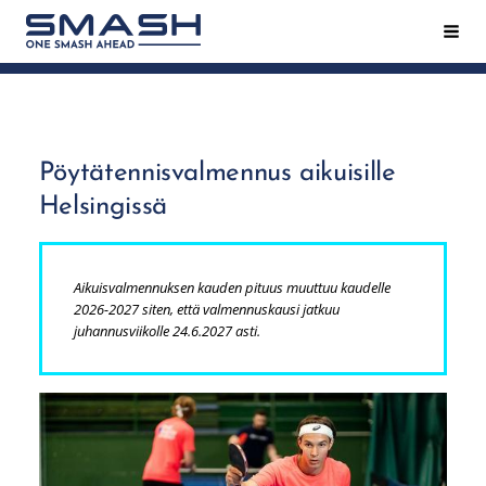
Siirry
Hak
Smash ry - Suomen suurin mailapeliseura
sivun
sisältöön
Pöytätennisvalmennus aikuisille
Helsingissä
Aikuisvalmennuksen kauden pituus muuttuu kaudelle
2026-2027 siten, että valmennuskausi jatkuu
juhannusviikolle 24.6.2027 asti.