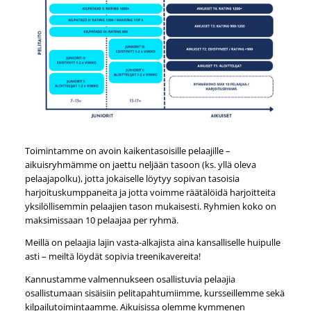
Toimintamme on avoin kaikentasoisille pelaajille –
aikuisryhmämme on jaettu neljään tasoon (ks. yllä oleva
pelaajapolku), jotta jokaiselle löytyy sopivan tasoisia
harjoituskumppaneita ja jotta voimme räätälöidä harjoitteita
yksilöllisemmin pelaajien tason mukaisesti. Ryhmien koko on
maksimissaan 10 pelaajaa per ryhmä.
Meillä on pelaajia lajin vasta-alkajista aina kansalliselle huipulle
asti – meiltä löydät sopivia treenikavereita!
Kannustamme valmennukseen osallistuvia pelaajia
osallistumaan sisäisiin pelitapahtumiimme, kursseillemme sekä
kilpailutoimintaamme. Aikuisissa olemme kymmenen