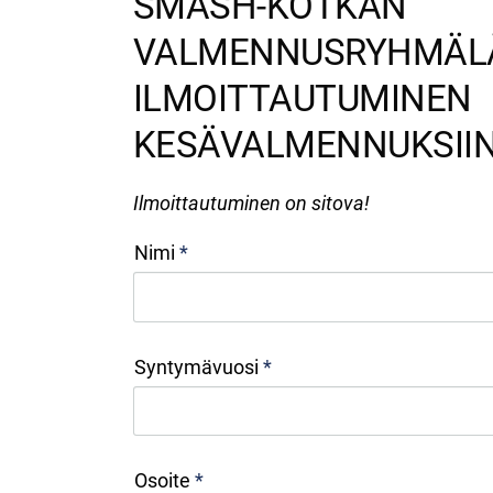
SMASH-KOTKAN
VALMENNUSRYHMÄL
ILMOITTAUTUMINEN
KESÄVALMENNUKSIIN
Ilmoittautuminen on sitova!
Nimi
*
Syntymävuosi
*
Osoite
*