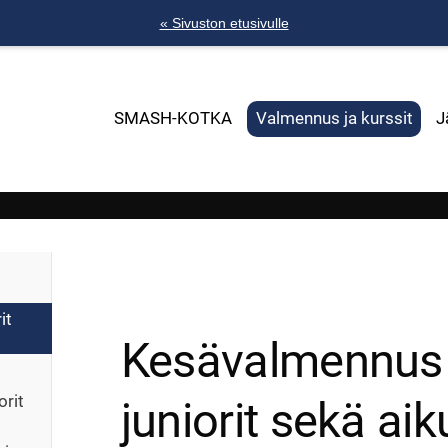
« Sivuston etusivulle
SMASH-KOTKA
Valmennus ja kurssit
J
ra
it
Kesävalmennus
orit
juniorit sekä aik