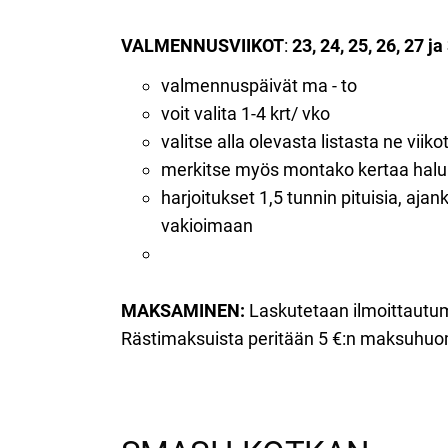
VALMENNUSVIIKOT
:
23, 24, 25, 26, 27 ja
valmennuspäivät ma - to
voit valita 1-4 krt/ vko
valitse alla olevasta listasta ne viikot,
merkitse myös montako kertaa haluat 
harjoitukset 1,5 tunnin pituisia, aja
vakioimaan
MAKSAMINEN:
Laskutetaan ilmoittautum
Rästimaksuista peritään 5 €:n maksuhuo