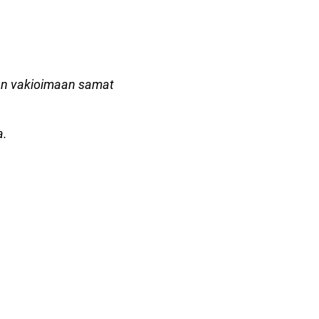
tään vakioimaan samat
a.
2