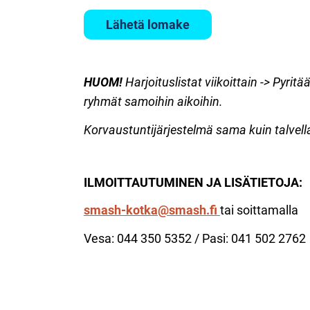
Lähetä lomake
HUOM!
Harjoituslistat viikoittain -> Pyri
ryhmät samoihin aikoihin.
Korvaustuntijärjestelmä sama kuin talvell
ILMOITTAUTUMINEN JA LISÄTIETOJA:
smash-kotka@smash.fi
tai soittamalla
Vesa: 044 350 5352 / Pasi: 041 502 276