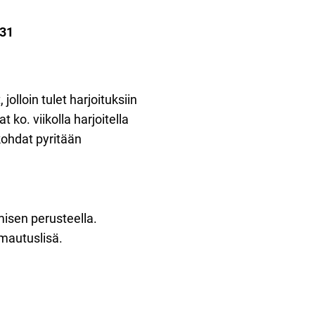
 31
 jolloin tulet harjoituksiin
ko. viikolla harjoitella
nkohdat pyritään
isen perusteella.
mautuslisä.