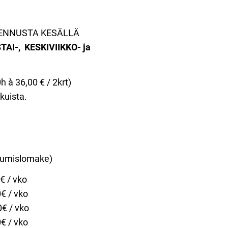
MENNUSTA KESÄLLÄ
TAI-, KESKIVIIKKO- ja
0h à 36,00 € / 2krt)
kuista.
utumislomake)
€ / vko
€ / vko
€ / vko
0€ / vko