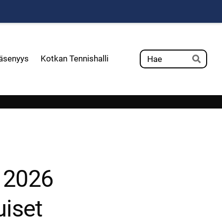
Hak
äsenyys
Kotkan Tennishalli
Hae
 2026
uiset