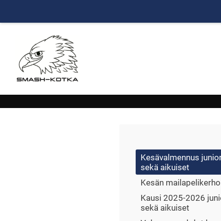
Siirry
sivun
sisältöön
Smash ry - Suomen suurin mailapeliseu
Kesävalmennus junior
sekä aikuiset
Kesän mailapelikerho
Kausi 2025-2026 juni
sekä aikuiset