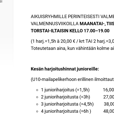
si
AIKUISRYHMILLE PERINTEISESTI VAL
VALMENNUSVIIKOILLA
MAANATAI-, TIIS
TORSTAI-ILTAISIN KELLO 17.00–19.00
(1 harj.=1,5h à 20,00 € / krt TAI 2 harj.=3,
Toteutetaan aina, kun vähintään kolme ai
Kesän harjoitushinnat junioreille:
(U10-mailapelikerhoon erillinen ilmoitta
1 junioriharjoitus (=1,5h) 16,00
2 junioriharjoitusta (=3h) 27,00
3 junioriharjoitusta (=4,5h) 38,00
4 junioriharjoitusta (=6h ) 48,0