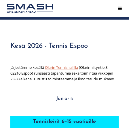
Siirry
Hak
Smash ry - Suomen suurin mailapeliseura
sivun
sisältöön
Kesä 2026 - Tennis Espoo
Järjestämme kesällä
Olarin Tennishallilla
(Olarinniityntie 8,
02210 Espoo) runsaasti tapahtumia sekä toimintaa viikkojen
23-33
aikana. Tutustu toimintaamme ja ilmoittaudu mukaan!
Juniorit:
Tennisleirit 6–15 vuotiaille