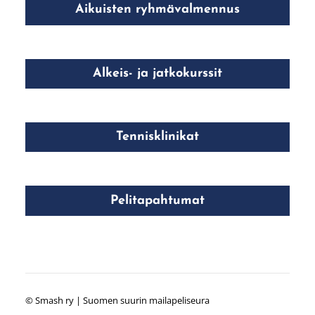
Aikuisten ryhmävalmennus
Alkeis- ja jatkokurssit
Tennisklinikat
Pelitapahtumat
©
Smash ry | Suomen suurin mailapeliseura