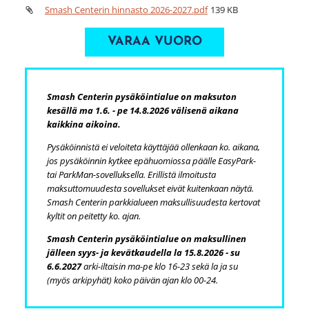
Smash Centerin hinnasto 2026-2027.pdf
139 KB
VARAA VUORO
Smash Centerin pysäköintialue on maksuton
kesällä ma 1.6. - pe 14.8.2026 välisenä aikana
kaikkina aikoina.
Pysäköinnistä ei veloiteta käyttäjää ollenkaan ko. aikana,
jos pysäköinnin kytkee epähuomiossa päälle EasyPark-
tai ParkMan-sovelluksella. Erillistä ilmoitusta
maksuttomuudesta sovellukset eivät kuitenkaan näytä.
Smash Centerin parkkialueen maksullisuudesta kertovat
kyltit on peitetty ko. ajan.
Smash Centerin pysäköintialue on maksullinen
jälleen syys- ja kevätkaudella la 15.8.2026 - su
6.6.2027
arki-iltaisin ma-pe klo 16-23 sekä la ja su
(myös arkipyhät) koko päivän ajan klo 00-24.