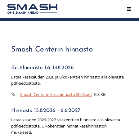
Siirry
Hak
Smash ry - Suomen suurin mailapeliseura
sivun
sisältöön
Smash Centerin hinnasto
Kesähinnasto 1.6.-14.8.2026
Lataa kesäkauden 2026 ja ulkokenttien hinnasto alla olevasta
pdf-tiedostosta.
Smash Centerin kesähinnasto 2026.pdf
108 KB
Hinnasto 15.8.2026 - 6.6.2027
Lataa kauden 2026-2027 sisäkenttien hinnasto alla olevasta
pdf-tiedostosta. Ulkokenttien hinnat kesähinnaston
mukaisesti.