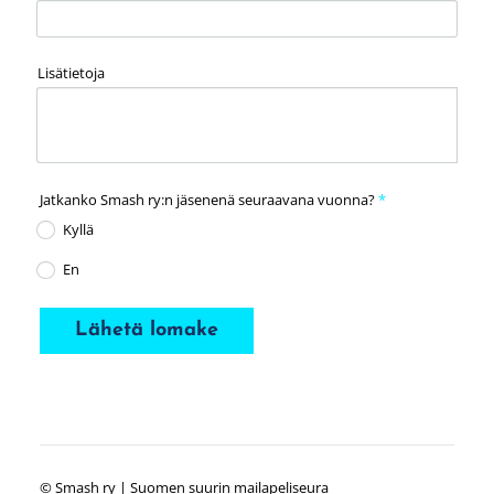
Lisätietoja
Jatkanko Smash ry:n jäsenenä seuraavana vuonna?
*
Kyllä
En
Lähetä lomake
©
Smash ry | Suomen suurin mailapeliseura