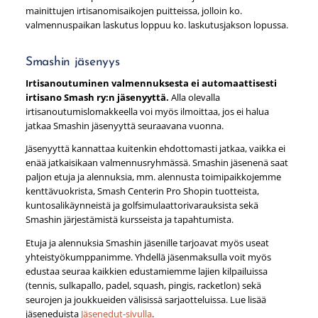
mainittujen irtisanomisaikojen puitteissa, jolloin ko.
valmennuspaikan laskutus loppuu ko. laskutusjakson lopussa.
Smashin jäsenyys
Irtisanoutuminen valmennuksesta ei automaattisesti
irtisano Smash ry:n jäsenyyttä.
Alla olevalla
irtisanoutumislomakkeella voi myös ilmoittaa, jos ei halua
jatkaa Smashin jäsenyyttä seuraavana vuonna.
Jäsenyyttä kannattaa kuitenkin ehdottomasti jatkaa, vaikka ei
enää jatkaisikaan valmennusryhmässä. Smashin jäsenenä saat
paljon etuja ja alennuksia, mm. alennusta toimipaikkojemme
kenttävuokrista, Smash Centerin Pro Shopin tuotteista,
kuntosalikäynneistä ja golfsimulaattorivarauksista sekä
Smashin järjestämistä kursseista ja tapahtumista.
Etuja ja alennuksia Smashin jäsenille tarjoavat myös useat
yhteistyökumppanimme. Yhdellä jäsenmaksulla voit myös
edustaa seuraa kaikkien edustamiemme lajien kilpailuissa
(tennis, sulkapallo, padel, squash, pingis, racketlon) sekä
seurojen ja joukkueiden välisissä sarjaotteluissa. Lue lisää
jäseneduista
Jäsenedut-sivulla
.