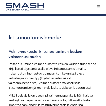
Siirry
Hak
Smash ry - Suomen suurin mailapeliseura
sivun
sisältöön
Irtisanoutumislomake
Valmennuksesta irtisanoutuminen kesken
valmennuskauden
Irtisanoutuminen valmennuksesta kesken kauden tulee tehdä
kirjallisesti täyttämällä alla oleva irtisanoutumislomake.
Irtisanoutuminen astuu voimaan kun käynnissä oleva
laskutusjakso päättyy (löydät laskutusjaksot
valmennusehdoista). Valmennukseen voi osallistua
irtisanoutumisen jälkeen vielä laskutusjakson loppuun asti.
Mikäli pelaajalla on useampi valmennuspaikka ja hän haluaa
keskeyttää harjoituksen vain osassa niitä, riittää että tästä
ilmoittaa sähköpostilla vastuuvalmentajalle ehdoissa