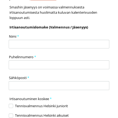
Smashin jäsenyys on voimassa valmennuksesta
irtisanoutumisesta huolimatta kuluvan kalenterivuoden
loppuun asti.
Irtisanoutumislomake (Valmennus / Jäsenyys)
Nimi
*
Puhelinnumero
*
Sähköposti
*
Irtisanoutuminen koskee
*
Tennisvalmennus Helsinki juniorit
Tennisvalmennus Helsinki aikuiset