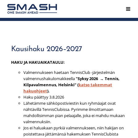
Siirry
Hak
Smash ry - Suomen suurin mailapeliseura
sivun
sisältöön
Kausihaku 2026–2027
HAKU JA HAKUAIKATAULU:
Valmennukseen haetaan TennisClub -järjestelmän
valmennushakulomakkeella
"Syksy 2026
→
Tennis,
Kilpavalmennus, Helsinki" (
katso takemmat
hakuohjeet
).
Haku päättyy 3.8.2026
Lähetämme sähköpostiviestin kun ryhmäajat ovat
nähtävillä TennisClubissa. Pyrimme ilmoittamaan
mahdollisimman pian pelaajalle, joka ei mahdu mukaan
valmennuksiin.
Jos ei haluakaan pyrkiä valmennukseen, niin hakijan on
poistettava jättämänsä hakemuksen TennisClubista