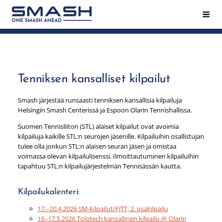
Siirry
Hak
Smash ry - Suomen suurin mailapeliseura
sivun
sisältöön
Tenniksen kansalliset kilpailut
Smash järjestää runsaasti tenniksen kansallisia kilpailuja
Helsingin Smash Centerissä ja Espoon Olarin Tennishallissa.
Suomen Tennisliiton (STL) alaiset kilpailut ovat avoimia
kilpailuja kaikille STL:n seurojen jäsenille. Kilpailuihin osallistujan
tulee olla jonkun STL:n alaisen seuran jäsen ja omistaa
voimassa olevan kilpailulisenssi. Ilmoittautuminen kilpailuihin
tapahtuu STL:n kilpailujärjestelmän Tennisässän kautta.
Kilpailukalenteri:
17.–20.4.2026 SM-kilpailut/FJTT, 2. osakilpailu
16.-17.5.2026 Tolotech kansallinen kilpailu @ Olarin