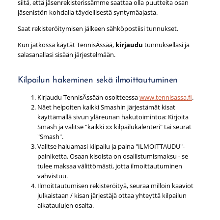
siitä, että jäsenrekisterissämme saattaa olla puutteita osan
jäsenistön kohdalla täydellisestä syntymäajasta.
Saat rekisteröitymisen jälkeen sähköpostiisi tunnukset.
Kun jatkossa käytät TennisÄssää,
kirjaudu
tunnuksellasi ja
salasanallasi sisään järjestelmään.
Kilpailun hakeminen sekä ilmoittautuminen
Kirjaudu TennisÄssään osoitteessa
www.tennisassa.fi
.
Näet helpoiten kaikki Smashin järjestämät kisat
käyttämällä sivun yläreunan hakutoimintoa: Kirjoita
Smash ja valitse "kaikki xx kilpailukalenteri" tai seurat
"Smash".
Valitse haluamasi kilpailu ja paina "ILMOITTAUDU"-
painiketta. Osaan kisoista on osallistumismaksu - se
tulee maksaa välittömästi, jotta ilmoittautuminen
vahvistuu.
Ilmoittautumisen rekisteröityä, seuraa milloin kaaviot
julkaistaan / kisan järjestäjä ottaa yhteyttä kilpailun
aikataulujen osalta.