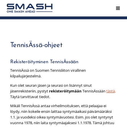
Siirry
Hak
Smash ry - Suomen suurin mailapeliseura
sivun
sisältöön
TennisÄssä-ohjeet
Rekisteröityminen TennisÄssään
TennisÄssä on Suomen Tennisliiton virallinen
kilpailujärjestelmä.
Kun olet seuran jäsen ja seurasi on lisännyt sinut
jäsenrekisteriin, pystyt
rekisteröitymään
TennisÄssään
tästä
.
Täytä tarvittavat tiedot.
Mikäli TennisÄssä antaa virheilmoituksen, että pelaajaa ei
löydy, niin kokeile ensin laittaa syntymäaikasi päivämääräksi
1.1. ja vuodeksi oikea syntymävuotesi. Esim. jos olet syntynyt
vuonna 1978, niin laita syntymäajaksesi 1.1.1978. Tämä johtuu