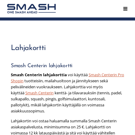
Siirry
Hak
Smash ry - Suomen suurin mailapeliseura
sivun
sisältöön
Lahjakortti
Smash Centerin lahjakortti
Smash Centerin lahjakorttia
voi käyttää
Smash Centerin Pro
Shopin
tuotteisiin, mailahuoltoon ja jännitykseen sekä
pelivälineiden vuokraukseen. Lahjakorttia voi myös
käyttää
Smash Centerin
kenttä- ja tilavarauksiin (tennis, padel,
sulkapallo, squash, pingis, golfsimulaattori, kuntosali,
pallotykit), mikäli lahjakortin käyttäjällä on voimassa
asiakkuussopimus.
Lahjakortin voi ostaa haluamalla summalla Smash Centerin
asiakaspalvelusta, minimisumma on 25 €. Lahjakortti on
voimassa 12 kk latauspäivästä ja sitä voi käyttää vähitellen