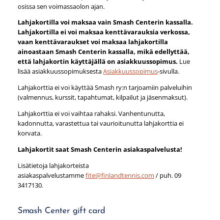
osissa sen voimassaolon ajan.
Lahjakortilla voi maksaa vain Smash Centerin kassalla.
Lahjakortilla ei voi maksaa kenttävarauksia verkossa,
vaan kenttävaraukset voi maksaa lahjakortilla
ainoastaan Smash Centerin kassalla, mikä edellyttää,
että lahjakortin käyttäjällä on asiakkuussopimus.
Lue
lisää asiakkuussopimuksesta
Asiakkuussopimus
-sivulla.
Lahjakorttia ei voi käyttää Smash ry:n tarjoamiin palveluihin
(valmennus, kurssit, tapahtumat, kilpailut ja jäsenmaksut).
Lahjakorttia ei voi vaihtaa rahaksi. Vanhentunutta,
kadonnutta, varastettua tai vaurioitunutta lahjakorttia ei
korvata.
Lahjakortit saat Smash Centerin asiakaspalvelusta!
Lisätietoja lahjakorteista
asiakaspalvelustamme
fite@finlandtennis.com
/ puh. 09
3417130.
Smash Center gift card