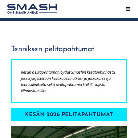
Siirry
Hak
Smash ry - Suomen suurin mailapeliseura
sivun
sisältöön
Tenniksen pelitapahtumat
Kesän pelitapahtumat löydät Smashin kesätoiminnasta,
jossa järjestetään kesäkuussa alkeis- ja jatkokursseja,
tennisklinikoita sekä pelitapahtumia kaikille lajista
kiinnostuneille:
KESÄN 2026 PELITAPAHTUMAT