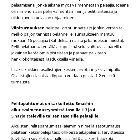
pelaamisena, jonka aikana myös valmennetaan pelaajia. Ideana
on nimenomaan pelin valmentaminen ja pelitilanteissa ja
niiden avulla pelaajan ohjaaminen.
Viiniturnauksen
nelinpeli on suunnattu jo jonkin verran tai
melko paljon tennistä pelanneille. Turnaukseen mahtuu
mukaan 16 pelaajaa (Kahdeksan naista ja kahdeksan miestä).
Pelit pelataan 4 kentällä aikapeleinä sekä vaihtuvilla pareilla.
Jokainen kerää omia pisteitään ja parhaat palkitaan
henkilökohtaisesti laadukkailla viineillä.
Lisäksi kaikkien osallistujien kesken arvotaan yksi viinipullo.
Osallistujien tasoista riippuen voidaan pelata 1-2 erillistä
turnausta.
Pelitapahtumat on tarkoitettu Smashin
aikuisvalmennusryhmissä tasoilla 1-3 ja 4-
5 harjoitteleville tai sen tasoisille pelaajille.
Aikuisten Pelitapahtumissa (aiemmin nimellä Tasoturnaus)
pelataan kaksinpelejä tasolohkoissa aikapeleinä. Tarvittaessa
käytetään sovellettuja palloja, sääntöjä ja kenttäkokoja