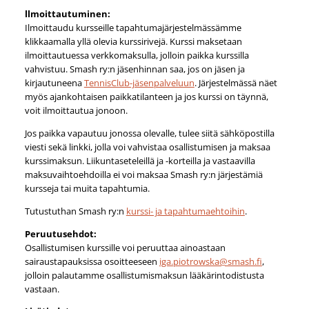
llmoittautuminen:
Ilmoittaudu kursseille tapahtumajärjestelmässämme
klikkaamalla yllä olevia kurssirivejä. Kurssi maksetaan
ilmoittautuessa verkkomaksulla, jolloin paikka kurssilla
vahvistuu. Smash ry:n jäsenhinnan saa, jos on jäsen ja
kirjautuneena
TennisClub-jäsenpalveluun
. Järjestelmässä näet
myös ajankohtaisen paikkatilanteen ja jos kurssi on täynnä,
voit ilmoittautua jonoon.
Jos paikka vapautuu jonossa olevalle, tulee siitä sähköpostilla
viesti sekä linkki, jolla voi vahvistaa osallistumisen ja maksaa
kurssimaksun. Liikuntaseteleillä ja -korteilla ja vastaavilla
maksuvaihtoehdoilla ei voi maksaa Smash ry:n järjestämiä
kursseja tai muita tapahtumia.
Tutustuthan Smash ry:n
kurssi- ja tapahtumaehtoihin
.
Peruutusehdot:
Osallistumisen kurssille voi peruuttaa ainoastaan
sairaustapauksissa osoitteeseen
iga.piotrowska@smash.fi
,
jolloin palautamme osallistumismaksun lääkärintodistusta
vastaan.