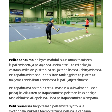
Pelitapahtuma
on hyvä mahdollisuus oman tasoiseen
kilpailemiseen, ja pelaaja saa useita otteluita eri pelaajia
vastaan, mikä on yksi tärkeä tekijä tenniksessä kehittymisessä.
Pelitapahtumista saa Tennisliiton rankingpisteitä ja ottelut
näkyvät Tennisliiton Tennisässä-kilpailujärjestelmässä.
Pelitapahtuma on tarkoitettu Smashin aikuisvalmennuksen
pelaajille. Aikuisten pelitapahtumissa pelataan kaksinpelejä
tasolohkoissa aikapeleinä. Lisää pelitapahtumista alempana.
Pelitreeneissä
harjoitellaan pelaamista syötöllä ja
syötönpalautuksella teemoitettuina peleinä ja vapaana