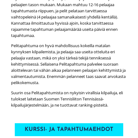
pelaajien tason mukaan. Mukaan mahtuu 12-16 pelaajaa
tapahtumasta riippuen, ja pelit pelataan tarvittaessa
vaihtopeleinä (4 pelaajaa samanaikaisesti yhdellä kentällä).
Kannattaa ilmoittautua hyvissä ajoin, koska tarvittaessa
rajaamme tapahtuman pelaajamäärää useita päiviä ennen
tapahtumaa.
Pelitapahtuma on hyvä mahdollisuus kokeilla matalan
kynnyksen kilpailemista, ja pelaaja saa useita otteluita eri
pelaajia vastaan, mikä on yksi tärkeä tekijä tenniksessä
kehittymisessä. Sellaisena Pelitapahtuma palvelee suoraan
aloittelevan tai vähän aikaa pelanneen pelaajan kehittymistä ja
valmentautumista. Enemmän pelanneet taas saavat arvokasta
pelikokemusta.
Suurin osa Pelitapahtumista on nykyisin virallisia kilpailuja, eli
tulokset laitetaan Suomen Tennisliiton Tennisässä-
kilpailujärjestelmään, ja ne tuottavat ranking-pisteitä.
KURSSI- JA TAPAHTUMAEHDOT