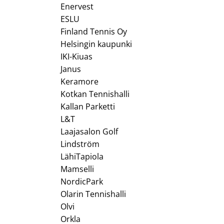
Enervest
ESLU
Finland Tennis Oy
Helsingin kaupunki
IKI-Kiuas
Janus
Keramore
Kotkan Tennishalli
Kallan Parketti
L&T
Laajasalon Golf
Lindström
LähiTapiola
Mamselli
NordicPark
Olarin Tennishalli
Olvi
Orkla