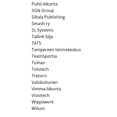
Puhti-liikunta
SGN Group
Siltala Publishing
Smash ry
SL Systems
Tallink Silja
TATS
Tampereen tenniskeskus
TeamSportia
Toihan
Tolotech
Tretorn
Valokuitunen
Vimma-liikunta
Visiotech
Wippiiwork
Wilson