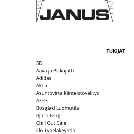
TUKIJAT
5Di
Aava ja Pikkujätti
Adidas
Aktia
Asuntovirta Kiinteistövälitys
Azets
Bosgård Luomutila
Björn Borg
Chill Out Cafe
Elo Työeläkeyhtiö