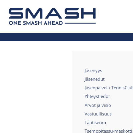
Siirry
sivun
Smash ry - Suomen suurin mailapelis
sisältöön
Jäsenyys
Jäsenedut
Jäsenpalvelu TennisClu
Yhteystiedot
Arvot ja visio
Vastuullisuus
Tähtiseura
Tsemppitassu-maskotti