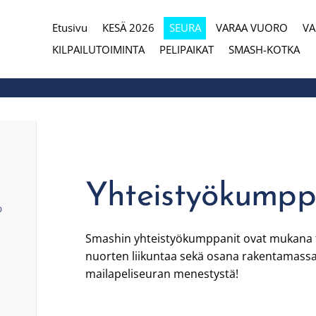
Etusivu
KESÄ 2026
SEURA
VARAA VUORO
V
eura
KILPAILUTOIMINTA
PELIPAIKAT
SMASH-KOTKA
Yhteistyökumpp
b
Smashin yhteistyökumppanit ovat mukana 
nuorten liikuntaa sekä osana rakentama
mailapeliseuran menestystä!