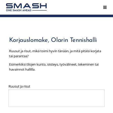
Siirry
Hak
Smash ry - Suomen suurin mailapeliseura
sivun
sisältöön
Korjauslomake, Olarin Tennishalli
Ruusut ja risut, mikä toimi hyvin tänään, ja mitä pitäisi korjata
tai parantaa?
Esimerkiksi tilojen kunto, siisteys, työvälineet, tekeminen tai
havainnot hallilla.
Ruusut ja risut