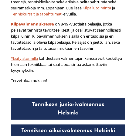
treenejä, tennisklinikoita sekä erilaisia pelitapahtumia sekä
seuramatkoja mm. Espanjaan. Lue lisää
Kilpailutoiminta
ja
Tenniskurssit ja tapahtumat
-sivuilla.
Kilpavalmennuksessa
on 8-19 -vuotiaita pelaajia, jotka
pelaavat tennistä tavoitteellisesti ja osallistuvat säännöllisesti
kilpailuihin. Kilpavalmennuksen sisällä on eritasoisia ja eri
tavoitetasolla olevia kilpapelaajia. Pelaajat on jaettu iän, sekä
tavoitetason ja taitotason mukaan eri tasoihin.
Yksityistunnilla
kahdestaan valmentajan kanssa voit keskittyä
hiomaan tekniikkaa tai saat apua sinua askarruttaviin
kysymyksiin.
Tervetuloa mukaan!
Tenniksen juniorivalmennus
Helsinki
Tenniksen aikuisvalmennus Helsinki