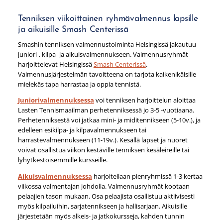
Tenniksen viikoittainen ryhmävalmennus lapsille
ja aikuisille Smash Centerissä
Smashin tenniksen valmennustoiminta Helsingissä jakautuu
juniori-, kilpa- ja aikuisvalmennukseen. Valmennusryhmät
harjoittelevat Helsingissä
Smash Centerissä
.
Valmennusjärjestelmän tavoitteena on tarjota kaikenikäisille
mielekäs tapa harrastaa ja oppia tennistä.
Juniorivalmennuksessa
voi tenniksen harjoittelun aloittaa
Lasten Tennismaailman perhetenniksessä jo 3-5 -vuotiaana.
Perhetenniksestä voi jatkaa mini- ja miditennikseen (5-10v.), ja
edelleen esikilpa- ja kilpavalmennukseen tai
harrastevalmennukseen (11-19v.). Kesällä lapset ja nuoret
voivat osallistua viikon kestäville tenniksen kesäleireille tai
lyhytkestoisemmille kursseille.
Aikuisvalmennuksessa⁠⁠⁠⁠⁠⁠⁠
harjoitellaan pienryhmissä 1-3 kertaa
viikossa valmentajan johdolla. Valmennusryhmät kootaan
pelaajien tason mukaan. Osa pelaajista osallistuu aktiivisesti
myös kilpailuihin, sarjatennikseen ja hallisarjaan. Aikuisille
järjestetään myös alkeis- ja jatkokursseja, kahden tunnin