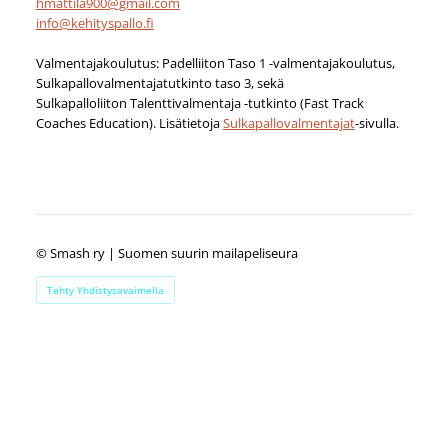
hmattila900@gmail.com
info@kehityspallo.fi
Valmentajakoulutus: Padelliiton Taso 1 -valmentajakoulutus,
Sulkapallovalmentajatutkinto taso 3, sekä
Sulkapalloliiton Talenttivalmentaja -tutkinto (Fast Track
Coaches Education). Lisätietoja
Sulkapallovalmentajat
-sivulla.
©
Smash ry | Suomen suurin mailapeliseura
Tehty Yhdistysavaimella