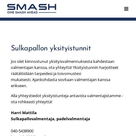
Siirry
Hak
Smash ry - Suomen suurin mailapeliseura
sivun
sisältöön
Sulkapallon yksityistunnit
Jos olet kiinnostunut yksityisvalmennuksesta kahdestaan
valmentajan kanssa, ota yhteyttä! Yksityistunnin harjoitteet
räätälöidään tarpeidesi ja toivomustesi
mukaisesti. Ajankohdasta sovitaan valmentajan kanssa
erikseen.
Alla yhteystiedot yksityistunteja antavista valmentajistamme -
ota rohkeasti yhteyttä!
Harri Mattila
Sulkapallovalmentaja, padelvalmentaja
040-5438900