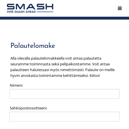
Siirry
Hak
Smash ry - Suomen suurin mailapeliseura
sivun
sisältöön
Palautelomake
Alla olevalla palautelomakkeella voit antaa palautetta
seuramme toiminnasta sekä pelipaikoistamme. Voit antaa
palautteen halutessasi myös nimettömästi. Palaute on meille
hyvin arvokasta toimintamme kehittämiseksi. Kiitos!
Nimeni:
Sähköpostiosoitteeni: