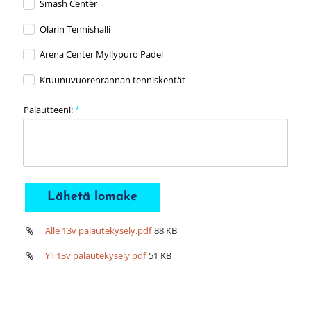
Smash Center
Olarin Tennishalli
Arena Center Myllypuro Padel
Kruunuvuorenrannan tenniskentät
Palautteeni:
*
Lähetä lomake
Alle 13v palautekysely.pdf
88 KB
Yli 13v palautekysely.pdf
51 KB