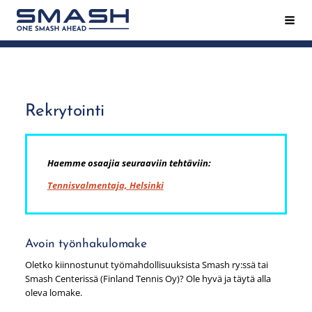
Siirry
Hak
Smash ry - Suomen suurin mailapeliseura
sivun
sisältöön
Rekrytointi
Haemme osaajia seuraaviin tehtäviin:
Tennisvalmentaja, Helsinki
Avoin työnhakulomake
Oletko kiinnostunut työmahdollisuuksista Smash ry:ssä tai
Smash Centerissä (Finland Tennis Oy)? Ole hyvä ja täytä alla
oleva lomake.