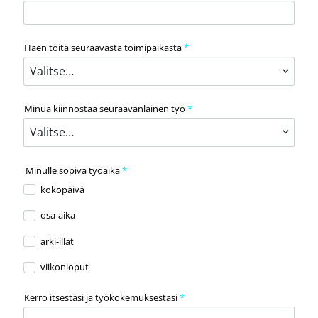
Haen töitä seuraavasta toimipaikasta
*
Minua kiinnostaa seuraavanlainen työ
*
Minulle sopiva työaika
*
kokopäivä
osa-aika
arki-illat
viikonloput
Kerro itsestäsi ja työkokemuksestasi
*