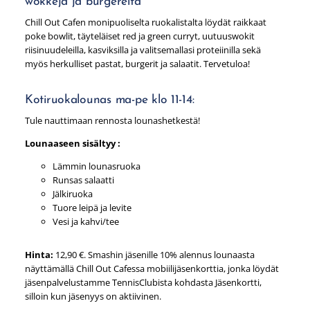
wokkeja ja burgereita
Chill Out Cafen monipuoliselta ruokalistalta löydät raikkaat
poke bowlit, täyteläiset red ja green curryt, uutuuswokit
riisinuudeleilla, kasviksilla ja valitsemallasi proteiinilla sekä
myös herkulliset pastat, burgerit ja salaatit. Tervetuloa!
Kotiruokalounas ma-pe klo 11-14:
Tule nauttimaan rennosta lounashetkestä!
Lounaaseen sisältyy :
Lämmin lounasruoka
Runsas salaatti
Jälkiruoka
Tuore leipä ja levite
Vesi ja kahvi/tee
Hinta:
12,90 €. Smashin jäsenille 10% alennus lounaasta
näyttämällä Chill Out Cafessa mobiilijäsenkorttia, jonka löydät
jäsenpalvelustamme TennisClubista kohdasta Jäsenkortti,
silloin kun jäsenyys on aktiivinen.