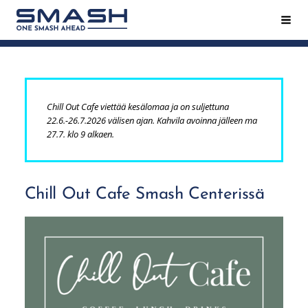
Siirry
Hak
Smash ry - Suomen suurin mailapeliseura
sivun
sisältöön
Chill Out Cafe viettää kesälomaa ja on suljettuna
22.6.-26.7.2026 välisen ajan. Kahvila avoinna jälleen ma
27.7. klo 9 alkaen.
Chill Out Cafe Smash Centerissä