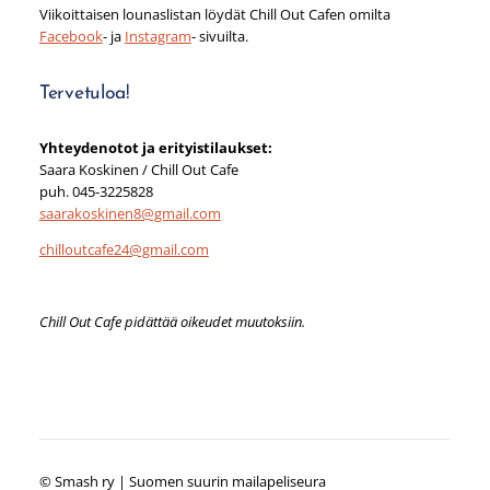
Viikoittaisen lounaslistan löydät Chill Out Cafen omilta
Facebook
- ja
Instagram
- sivuilta.
Tervetuloa!
Yhteydenotot ja erityistilaukset:
Saara Koskinen / Chill Out Cafe
puh. 045-3225828
saarakoskinen8@gmail.com
chilloutcafe24@gmail.com
Chill Out Cafe pidättää oikeudet muutoksiin.
©
Smash ry | Suomen suurin mailapeliseura