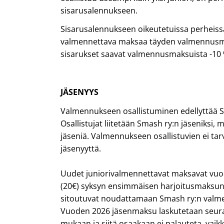
sisarusalennukseen.
Sisarusalennukseen oikeutetuissa perheis
valmennettava maksaa täyden valmennusm
sisarukset saavat valmennusmaksuista -10 
JÄSENYYS
Valmennukseen osallistuminen edellyttää S
Osallistujat liitetään Smash ry:n jäseniksi, 
jäseniä. Valmennukseen osallistuvien ei tar
jäsenyyttä.
Uudet juniorivalmennettavat maksavat vu
(20€) syksyn ensimmäisen harjoitusmaksun
sitoutuvat noudattamaan Smash ry:n valmen
Vuoden 2026 jäsenmaksu laskutetaan seur
mukaan ja siitä osaakaan ei palauteta, vaik