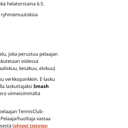
ekä helatorstaina 6.5.
dä ryhmämuutoksia
lu, joka perustuu pelaajan
askutetaan viidessä
aaliskuu, kesäkuu, elokuu)
ku verkkopankkiin. E-lasku
a laskuttajaksi
Smash
mero viimeisimmältä
n pelaajan TennisClub-
 Pelaaja/huoltaja vastaa
sestä (
ohjeet tietojen