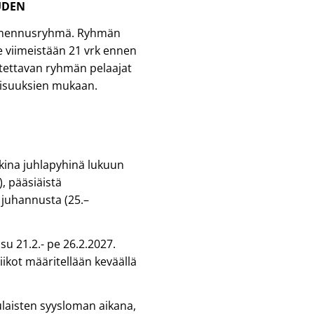
UDEN
almennusryhmä. Ryhmän
e viimeistään 21 vrk ennen
tettavan ryhmän pelaajat
lisuuksien mukaan.
kina juhlapyhinä lukuun
, pääsiäistä
 juhannusta (25.–
u 21.2.- pe 26.2.2027.
ikot määritellään keväällä
laisten syysloman aikana,