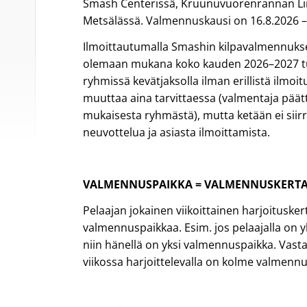
Smash Centerissä, Kruunuvuorenrannan Li
Metsälässä. Valmennuskausi on 16.8.2026 –
Ilmoittautumalla Smashin kilpavalmennukse
olemaan mukana koko kauden 2026–2027 tu
ryhmissä kevätjaksolla ilman erillistä ilmoi
muuttaa aina tarvittaessa (valmentaja päät
mukaisesta ryhmästä), mutta ketään ei sii
neuvottelua ja asiasta ilmoittamista.
VALMENNUSPAIKKA = VALMENNUSKERT
Pelaajan jokainen viikoittainen harjoituske
valmennuspaikkaa. Esim. jos pelaajalla on yk
niin hänellä on yksi valmennuspaikka. Vast
viikossa harjoittelevalla on kolme valmennu