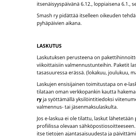
itsenäisyyspäivänä 6.12., loppiaisena 6.1., s
Smash ry pidättää itselleen oikeuden teh
pyhäpäivien aikana.
LASKUTUS
Laskutuksen perusteena on pakettihinnoitte
viikoittaisiin valmennustunteihin. Paketit l
tasasuuressa erässä. (lokakuu, joulukuu, m
Laskujen ensisijainen toimitustapa on e-las
tilataan oman verkkopankin kautta hakemall
ry
ja syöttämällä yksilöintitiedoksi viitenu
valmennus- tai jäsenmaksulaskulta.
Jos e-laskua ei ole tilattu, laskut lähetetää
profiilissa olevaan sähköpostiosoitteeseen.
itse tietojen ajantasaisuudesta ja päivittämi