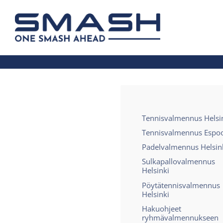
Siirry
sivun
Smash ry - Suomen suurin mailapelis
sisältöön
Tennisvalmennus Helsi
Tennisvalmennus Espo
Padelvalmennus Helsin
Sulkapallovalmennus
Helsinki
Pöytätennisvalmennus
Helsinki
Hakuohjeet
ryhmävalmennukseen