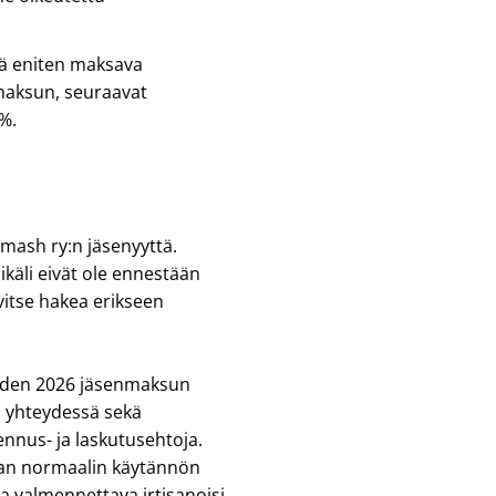
sä eniten maksava
aksun, seuraavat
%.
mash ry:n jäsenyyttä.
mikäli eivät ole ennestään
vitse hakea erikseen
oden 2026 jäsenmaksun
 yhteydessä sekä
nus- ja laskutusehtoja.
an normaalin käytännön
ka valmennettava irtisanoisi