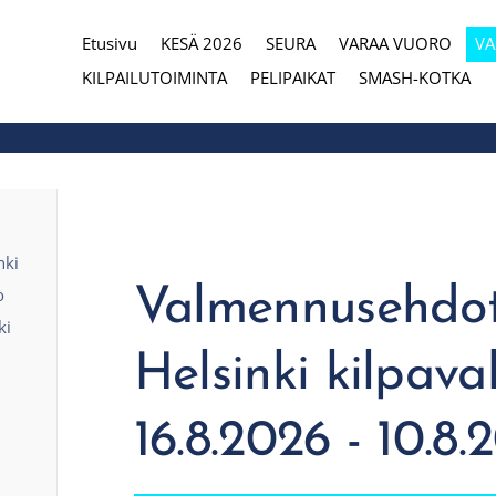
Etusivu
KESÄ 2026
SEURA
VARAA VUORO
V
eura
KILPAILUTOIMINTA
PELIPAIKAT
SMASH-KOTKA
nki
Valmennusehdot
o
ki
Helsinki kilpav
16.8.2026 - 10.8.