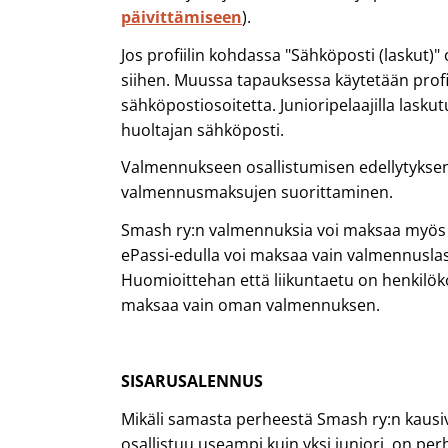
päivittämiseen
).
Jos profiilin kohdassa "Sähköposti (laskut)"
siihen. Muussa tapauksessa käytetään profiil
sähköpostiosoitetta. Junioripelaajilla lasku
huoltajan sähköposti.
Valmennukseen osallistumisen edellytykse
valmennusmaksujen suorittaminen.
Smash ry:n valmennuksia voi maksaa myös e
ePassi-edulla voi maksaa vain valmennuslas
Huomioittehan että liikuntaetu on henkilökoh
maksaa vain oman valmennuksen.
SISARUSALENNUS
Mikäli samasta perheestä Smash ry:n kau
osallistuu useampi kuin yksi juniori, on per