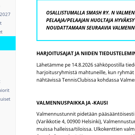
ä
OSALLISTUMALLA SMASH RY. N VALME
-2027
PELAAJA/PELAAJAN HUOLTAJA HYVÄKSY
t
NOUDATTAMAAN SEURAAVIA VALMENN
et
HARJOITUSAJAT JA NIIDEN TIEDUSTELEM
Lähetämme pe 14.8.2026 sähköpostilla tiedot
harjoitusryhmistä mahtuneille, kun ryhmät o
nähtävissä TennisClubissa kohdassa Valme
t
iorit
kuiset
VALMENNUSPAIKKA JA -KAUSI
Valmennustunnit pidetään pääsääntöisest
(Varikkotie 4, 00900 Helsinki), Valmennust
muissa halleissa/tiloissa. Ulkokenttien val