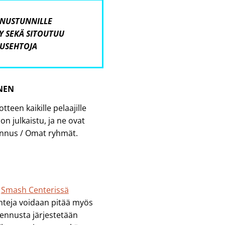
NNUSTUNNILLE
Y SEKÄ SITOUTUU
USEHTOJA
INEN
teen kaikille pelaajille
n julkaistu, ja ne ovat
nnus / Omat ryhmät.
i
Smash Centerissä
unteja voidaan pitää myös
mennusta järjestetään