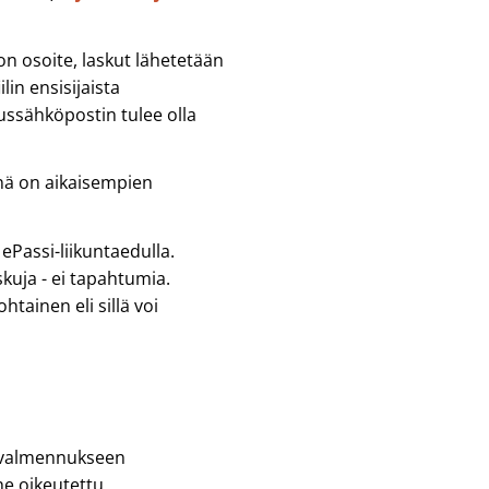
 on osoite, laskut lähetetään
in ensisijaista
tussähköpostin tulee olla
nä on aikaisempien
Passi-liikuntaedulla.
kuja - ei tapahtumia.
tainen eli sillä voi
sivalmennukseen
he oikeutettu