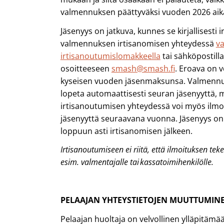
valmennuksen päättyväksi vuoden 2026 aik
Jäsenyys on jatkuva, kunnes se kirjallisesti 
valmennuksen irtisanomisen yhteydessä
v
irtisanoutumislomakkeella
tai sähköpostilla
osoitteeseen
smash@smash.fi
. Eroava on 
kyseisen vuoden jäsenmaksunsa. Valmennu
lopeta automaattisesti seuran jäsenyyttä,
irtisanoutumisen yhteydessä voi myös ilmoit
jäsenyyttä seuraavana vuonna. Jäsenyys o
loppuun asti irtisanomisen jälkeen.
Irtisanoutumiseen ei riitä, että ilmoituksen tekee 
esim. valmentajalle tai kassatoimihenkilölle.
PELAAJAN YHTEYSTIETOJEN MUUTTUMIN
Pelaajan huoltaja on velvollinen ylläpitämää