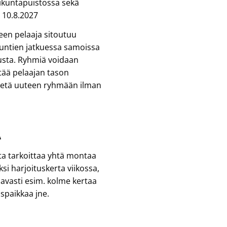
ikuntapuistossa sekä
 10.8.2027
en pelaaja sitoutuu
ntien jatkuessa samoissa
tusta. Ryhmiä voidaan
tää pelaajan tason
rretä uuteen ryhmään ilman
A
rta tarkoittaa yhtä montaa
si harjoituskerta viikossa,
aavasti esim. kolme kertaa
spaikkaa jne.