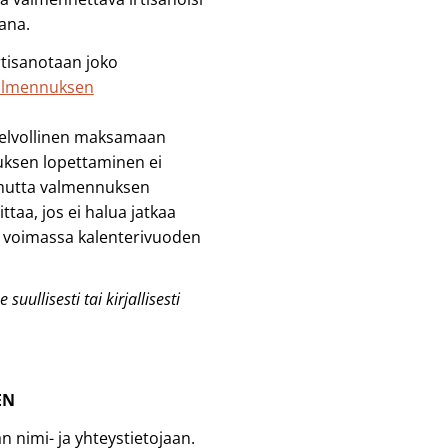
ana.
irtisanotaan joko
almennuksen
velvollinen maksamaan
ksen lopettaminen ei
 mutta valmennuksen
taa, jos ei halua jatkaa
n voimassa kalenterivuoden
suullisesti tai kirjallisesti
EN
n nimi- ja yhteystietojaan.