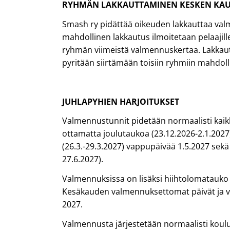
RYHMÄN LAKKAUTTAMINEN KESKEN KA
Smash ry pidättää oikeuden lakkauttaa v
mahdollinen lakkautus ilmoitetaan pelaajill
ryhmän viimeistä valmennuskertaa. Lakkau
pyritään siirtämään toisiin ryhmiin mahdol
JUHLAPYHIEN HARJOITUKSET
Valmennustunnit pidetään normaalisti kaik
ottamatta joulutaukoa (23.12.2026-2.1.2027)
(26.3.-29.3.2027) vappupäivää 1.5.2027 sekä
27.6.2027).
Valmennuksissa on lisäksi hiihtolomatauko s
Kesäkauden valmennuksettomat päivät ja vi
2027.
Valmennusta järjestetään normaalisti koulu