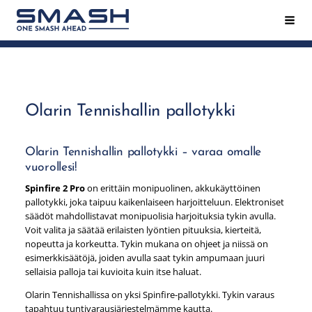
Siirry
Hak
Smash ry - Suomen suurin mailapeliseura
sivun
sisältöön
Olarin Tennishallin pallotykki
Olarin Tennishallin pallotykki – varaa omalle
vuorollesi!
Spinfire 2 Pro
on erittäin monipuolinen, akkukäyttöinen
pallotykki, joka taipuu kaikenlaiseen harjoitteluun. Elektroniset
säädöt mahdollistavat monipuolisia harjoituksia tykin avulla.
Voit valita ja säätää erilaisten lyöntien pituuksia, kierteitä,
nopeutta ja korkeutta. Tykin mukana on ohjeet ja niissä on
esimerkkisäätöjä, joiden avulla saat tykin ampumaan juuri
sellaisia palloja tai kuvioita kuin itse haluat.
Olarin Tennishallissa on yksi Spinfire-pallotykki. Tykin varaus
tapahtuu tuntivarausjärjestelmämme kautta.