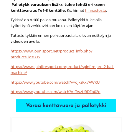
Pallotykkivarauksen lisäksi tulee tehdä erikseen
kenttävaraus Te1-3 kentälle.
Ks. hinnat
hinnastosta
.
Tykissä on n.100 palloa mukana. Pallotykki tulee olla
kytkettynä verkkovirtaan koko sen käytön ajan.
Tutustu tykkiin ennen pelivuoroasi alla olevan esittelyn ja
videoiden avulla:
https://www.jounisport.net/product_info.php?
products_id=305
https://www.spinfiresport.com/product/spinfire-pro-2-ball-
machine/
https://www.youtube.com/watch?v=ojkzKx7AWKU
https://www.youtube.com/watch?v=TwzURDFo02o
Varaa kenttävuoro ja pallotykki