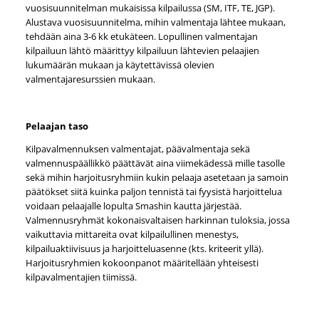
vuosisuunnitelman mukaisissa kilpailussa (SM, ITF, TE, JGP).
Alustava vuosisuunnitelma, mihin valmentaja lähtee mukaan,
tehdään aina 3-6 kk etukäteen. Lopullinen valmentajan
kilpailuun lähtö määrittyy kilpailuun lähtevien pelaajien
lukumäärän mukaan ja käytettävissä olevien
valmentajaresurssien mukaan.
Pelaajan taso
Kilpavalmennuksen valmentajat, päävalmentaja sekä
valmennuspäällikkö päättävät aina viimekädessä mille tasolle
sekä mihin harjoitusryhmiin kukin pelaaja asetetaan ja samoin
päätökset siitä kuinka paljon tennistä tai fyysistä harjoittelua
voidaan pelaajalle lopulta Smashin kautta järjestää.
Valmennusryhmät kokonaisvaltaisen harkinnan tuloksia, jossa
vaikuttavia mittareita ovat kilpailullinen menestys,
kilpailuaktiivisuus ja harjoitteluasenne (kts. kriteerit yllä).
Harjoitusryhmien kokoonpanot määritellään yhteisesti
kilpavalmentajien tiimissä.