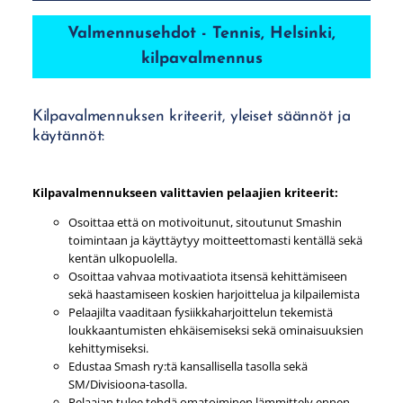
Valmennusehdot - Tennis, Helsinki,
kilpavalmennus
Kilpavalmennuksen kriteerit, yleiset säännöt ja
käytännöt:
Kilpavalmennukseen valittavien pelaajien kriteerit:
Osoittaa että on motivoitunut, sitoutunut Smashin
toimintaan ja käyttäytyy moitteettomasti kentällä sekä
kentän ulkopuolella.
Osoittaa vahvaa motivaatiota itsensä kehittämiseen
sekä haastamiseen koskien harjoittelua ja kilpailemista
Pelaajilta vaaditaan fysiikkaharjoittelun tekemistä
loukkaantumisten ehkäisemiseksi sekä ominaisuuksien
kehittymiseksi.
Edustaa Smash ry:tä kansallisella tasolla sekä
SM/Divisioona-tasolla.
Pelaajan tulee tehdä omatoiminen lämmittely ennen