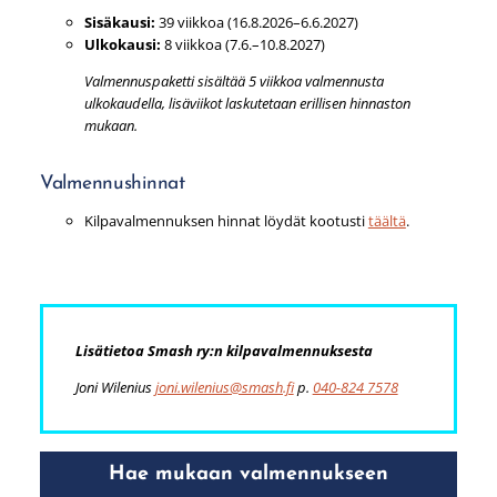
Sisäkausi:
39 viikkoa (16.8.2026–6.6.2027)
Ulkokausi:
8 viikkoa (7.6.–10.8.2027)
Valmennuspaketti sisältää 5 viikkoa valmennusta
ulkokaudella, lisäviikot laskutetaan erillisen hinnaston
mukaan.
Valmennushinnat
Kilpavalmennuksen hinnat löydät kootusti
täältä
.
Lisätietoa Smash ry:n kilpavalmennuksesta
Joni Wilenius
joni.wilenius@smash.fi
p.
040-824 7578
Hae mukaan valmennukseen