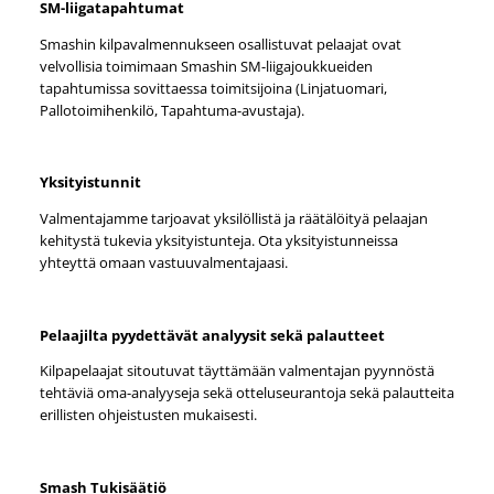
SM-liigatapahtumat
Smashin kilpavalmennukseen osallistuvat pelaajat ovat
velvollisia toimimaan Smashin SM-liigajoukkueiden
tapahtumissa sovittaessa toimitsijoina (Linjatuomari,
Pallotoimihenkilö, Tapahtuma-avustaja).
Yksityistunnit
Valmentajamme tarjoavat yksilöllistä ja räätälöityä pelaajan
kehitystä tukevia yksityistunteja. Ota yksityistunneissa
yhteyttä omaan vastuuvalmentajaasi.
Pelaajilta pyydettävät analyysit sekä palautteet
Kilpapelaajat sitoutuvat täyttämään valmentajan pyynnöstä
tehtäviä oma-analyyseja sekä otteluseurantoja sekä palautteita
erillisten ohjeistusten mukaisesti.
Smash Tukisäätiö