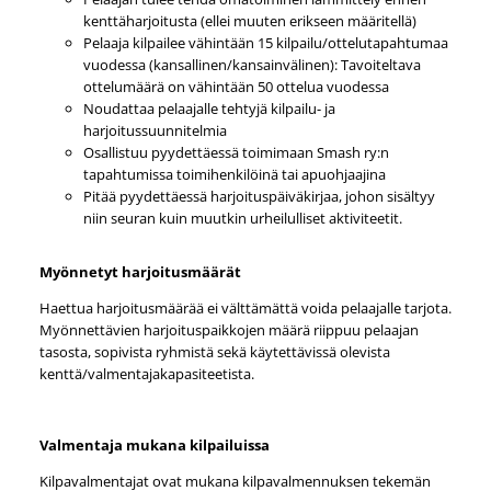
kenttäharjoitusta (ellei muuten erikseen määritellä)
Pelaaja kilpailee vähintään 15 kilpailu/ottelutapahtumaa
vuodessa (kansallinen/kansainvälinen): Tavoiteltava
ottelumäärä on vähintään 50 ottelua vuodessa
Noudattaa pelaajalle tehtyjä kilpailu- ja
harjoitussuunnitelmia
Osallistuu pyydettäessä toimimaan Smash ry:n
tapahtumissa toimihenkilöinä tai apuohjaajina
Pitää pyydettäessä harjoituspäiväkirjaa, johon sisältyy
niin seuran kuin muutkin urheilulliset aktiviteetit.
Myönnetyt harjoitusmäärät
Haettua harjoitusmäärää ei välttämättä voida pelaajalle tarjota.
Myönnettävien harjoituspaikkojen määrä riippuu pelaajan
tasosta, sopivista ryhmistä sekä käytettävissä olevista
kenttä/valmentajakapasiteetista.
Valmentaja mukana kilpailuissa
Kilpavalmentajat ovat mukana kilpavalmennuksen tekemän