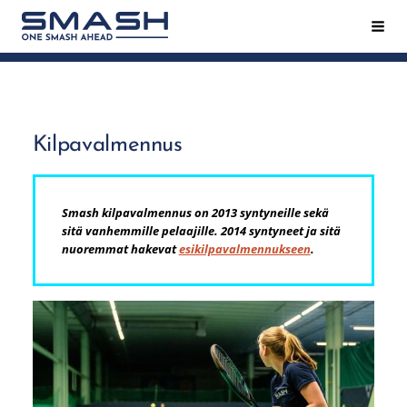
Siirry
Hak
Smash ry - Suomen suurin mailapeliseura
sivun
sisältöön
Kilpavalmennus
Smash kilpavalmennus on 2013 syntyneille sekä
sitä vanhemmille pelaajille. 2014 syntyneet ja sitä
nuoremmat hakevat
esikilpavalmennukseen
.