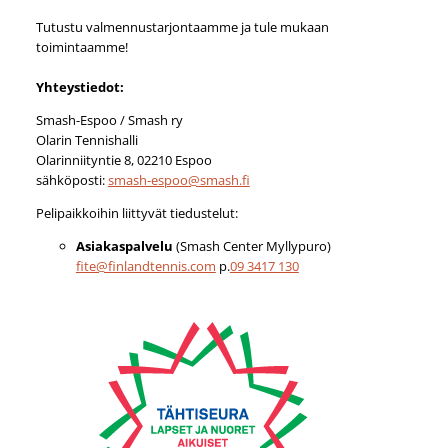
Tutustu valmennustarjontaamme ja tule mukaan
toimintaamme!
Yhteystiedot:
Smash-Espoo / Smash ry
Olarin Tennishalli
Olarinniityntie 8, 02210 Espoo
sähköposti:
smash-espoo@smash.fi
Pelipaikkoihin liittyvät tiedustelut:
Asiakaspalvelu
(Smash Center Myllypuro)
fite@finlandtennis.com
p.
09 3417 130