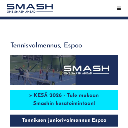
Siirry
Hak
Smash ry - Suomen suurin mailapeliseura
sivun
sisältöön
Tennisvalmennus, Espoo
> KESÄ 2026 - Tule mukaan
Smashin kesätoimintaan!
Tenniksen juniorivalmennus Espoo