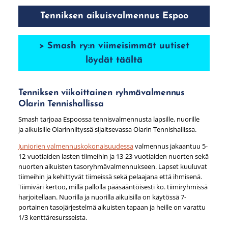
Tenniksen aikuisvalmennus Espoo
> Smash ry:n viimeisimmät uutiset
löydät täältä
Tenniksen viikoittainen ryhmävalmennus
Olarin Tennishallissa
Smash tarjoaa Espoossa tennisvalmennusta lapsille, nuorille
ja aikuisille Olarinniityssä sijaitsevassa Olarin Tennishallissa.
Juniorien valmennuskokonaisuudessa
valmennus jakaantuu 5-
12-vuotiaiden lasten tiimeihin ja 13-23-vuotiaiden nuorten sekä
nuorten aikuisten tasoryhmävalmennukseen. Lapset kuuluvat
tiimeihin ja kehittyvät tiimeissä sekä pelaajana että ihmisenä.
Tiimiväri kertoo, millä pallolla pääsääntöisesti ko. tiimiryhmissä
harjoitellaan. Nuorilla ja nuorilla aikuisilla on käytössä 7-
portainen tasojärjestelmä aikuisten tapaan ja heille on varattu
1/3 kenttäresursseista.