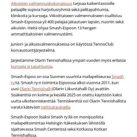
Aikuisten valmennuskokonaisuus
tarjoaa kaikentasoisille
pelaajille sopivia harjoitusryhmiä sekä pelitapahtumia,
klinikoita ja kursseja. Viikoittaiseen valmennukseen osallistuu
Smash-Espoossa yli 400 pelajaa jakautuen lapsiin, nuoriin sekä
aikuisiin. Heitä ohjaa Smash-Espoon 13 hengen
ammattitaitoinen valmennustiimi.
Juniori- ja aikuisvalmennuksessa on käytössä TennisClub
korvaustuntijärjestelmä.
Järjestämme Olarin Tennishallissa ympäri vuoden myös erilaisia
kursseja ja tapahtumia
.
Smash-Espoo on osa Suomen suurinta mailapeliseuraa
Smash
ry
:tä. Smash ry:n toiminta Espoossa alkoi vuonna 2011, kun
uusi
Olarin Tennishalli
(Olarin Liikuntahalli Oy) avattiin.
Sisäkenttiä on kolme ja kesällä 2025 on otettu käyttöön kaksi
uutta ulkotenniskenttää. Tenniskenttiä voi Olarin Tennishallista
varata kätevästi
nettivarauksella
.
Smash-Espoon lisäksi Smash ry:llä on monipuolista
mailapelitoimintaa Helsingin Itäkeskuksen lähistöllä
sijaitsevassa Smash Centerissä sekä Kotkassa Kotkan
Tennishallissa.