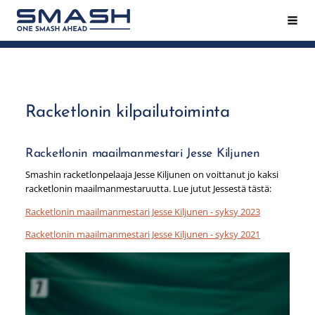
Siirry
Hak
Smash ry - Suomen suurin mailapeliseura
sivun
sisältöön
Racketlonin kilpailutoiminta
Racketlonin maailmanmestari Jesse Kiljunen
Smashin racketlonpelaaja Jesse Kiljunen on voittanut jo kaksi
racketlonin maailmanmestaruutta. Lue jutut Jessestä tästä:
Racketlonin maailmanmestari Jesse Kiljunen - syksy 2023
Racketlonin maailmanmestari Jesse Kiljunen - syksy 2021