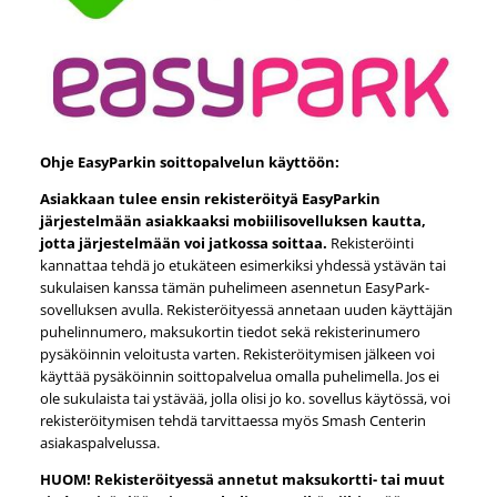
Ohje EasyParkin soittopalvelun käyttöön:
Asiakkaan tulee ensin rekisteröityä EasyParkin
järjestelmään asiakkaaksi mobiilisovelluksen kautta,
jotta järjestelmään voi jatkossa soittaa.
Rekisteröinti
kannattaa tehdä jo etukäteen esimerkiksi yhdessä ystävän tai
sukulaisen kanssa tämän puhelimeen asennetun EasyPark-
sovelluksen avulla. Rekisteröityessä annetaan uuden käyttäjän
puhelinnumero, maksukortin tiedot sekä rekisterinumero
pysäköinnin veloitusta varten. Rekisteröitymisen jälkeen voi
käyttää pysäköinnin soittopalvelua omalla puhelimella. Jos ei
ole sukulaista tai ystävää, jolla olisi jo ko. sovellus käytössä, voi
rekisteröitymisen tehdä tarvittaessa myös Smash Centerin
asiakaspalvelussa.
HUOM! Rekisteröityessä annetut maksukortti- tai muut