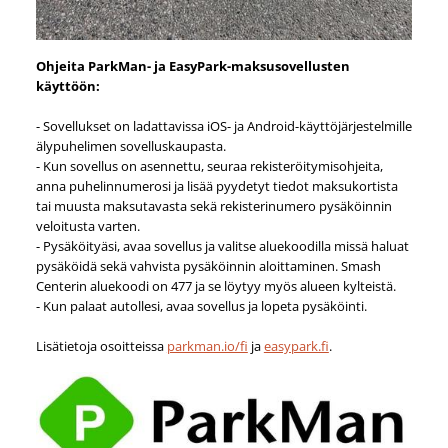
Ohjeita ParkMan- ja EasyPark-maksusovellusten
käyttöön:
- Sovellukset on ladattavissa iOS- ja Android-käyttöjärjestelmille
älypuhelimen sovelluskaupasta.
- Kun sovellus on asennettu, seuraa rekisteröitymisohjeita,
anna puhelinnumerosi ja lisää pyydetyt tiedot maksukortista
tai muusta maksutavasta sekä rekisterinumero pysäköinnin
veloitusta varten.
- Pysäköityäsi, avaa sovellus ja valitse aluekoodilla missä haluat
pysäköidä sekä vahvista pysäköinnin aloittaminen. Smash
Centerin aluekoodi on 477 ja se löytyy myös alueen kylteistä.
- Kun palaat autollesi, avaa sovellus ja lopeta pysäköinti.
Lisätietoja osoitteissa
parkman.io/fi
ja
easypark.fi
.