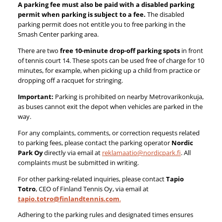
A parking fee must also be paid with a disabled parking
permit when parking is subject to a fee.
The disabled
parking permit does not entitle you to free parking in the
Smash Center parking area.
There are two
free 10-minute drop-off parking spots
in front
of tennis court 14. These spots can be used free of charge for 10
minutes, for example, when picking up a child from practice or
dropping off a racquet for stringing.
Important:
Parking is prohibited on nearby Metrovarikonkuja,
as buses cannot exit the depot when vehicles are parked in the
way.
For any complaints, comments, or correction requests related
to parking fees, please contact the parking operator
Nordic
Park Oy
directly via email at
reklamaatio@nordicpark.fi
. All
complaints must be submitted in writing.
For other parking-related inquiries, please contact
Tapio
Totro
, CEO of Finland Tennis Oy, via email at
tapio.totro@finlandtennis.com
.
Adhering to the parking rules and designated times ensures