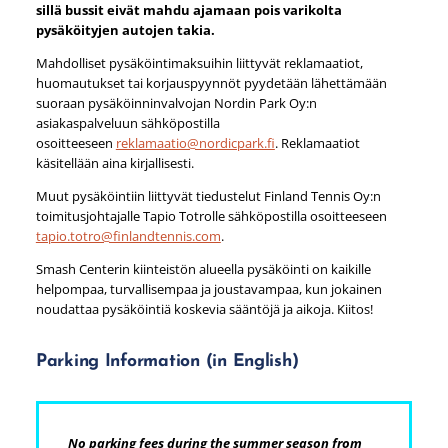
sillä bussit eivät mahdu ajamaan pois varikolta
pysäköityjen autojen takia.
Mahdolliset pysäköintimaksuihin liittyvät reklamaatiot,
huomautukset tai korjauspyynnöt pyydetään lähettämään
suoraan pysäköinninvalvojan Nordin Park Oy:n
asiakaspalveluun sähköpostilla
osoitteeseen
reklamaatio@nordicpark.fi
. Reklamaatiot
käsitellään aina kirjallisesti.
Muut pysäköintiin liittyvät tiedustelut Finland Tennis Oy:n
toimitusjohtajalle Tapio Totrolle sähköpostilla osoitteeseen
tapio.totro@finlandtennis.com
.
Smash Centerin kiinteistön alueella pysäköinti on kaikille
helpompaa, turvallisempaa ja joustavampaa, kun jokainen
noudattaa pysäköintiä koskevia sääntöjä ja aikoja. Kiitos!
Parking Information (in English)
No parking fees during the summer season from