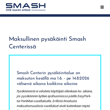
Siirry
Hak
Smash ry - Suomen suurin mailapeliseura
sivun
sisältöön
Maksullinen pysäköinti Smash
Centerissä
Smash Centerin pysäköintialue on
maksuton kesällä ma 1.6. - pe 14.8.2026
välisenä aikana kaikkina aikoina
Pysäköinnistä ei veloiteta käyttäjää ollenkaan ko. aikana,
jos pysäköinnin kytkee epähuomiossa päälle EasyPark-
tai ParkMan-sovelluksella. Erillistä ilmoitusta
maksuttomuudesta sovellukset eivät kuitenkaan näytä.