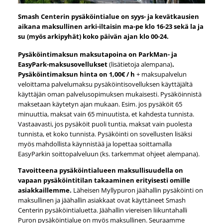
Smash Centerin pysäköintialue on syys- ja kevätkausien
aikana maksullinen arki-iltaisin ma-pe klo 16-23 sekä la ja
su (myös arkipyhät) koko päivän ajan klo 00-24.
Pysäköintimaksun maksutapoina on ParkMan- ja
EasyPark-maksusovellukset
(lisätietoja alempana)
.
Pysäköintimaksun hinta on 1,00€ / h
+ maksupalvelun
veloittama palvelumaksu pysäköintisovelluksen käyttäjältä
käyttäjän oman palvelusopimuksen mukaisesti. Pysäköinnistä
maksetaan käytetyn ajan mukaan. Esim. jos pysäköit 65
minuuttia, maksat vain 65 minuutista, et kahdesta tunnista.
Vastaavasti, jos pysäköit puoli tuntia, maksat vain puolesta
tunnista, et koko tunnista. Pysäköinti on sovellusten lisäksi
myös mahdollista käynnistää ja lopettaa soittamalla
EasyParkin soittopalveluun (ks. tarkemmat ohjeet alempana).
Tavoitteena pysäköintialueen maksullisuudella on
vapaan pysäköintitilan takaaminen erityisesti omille
asiakkaillemme.
Läheisen Myllypuron jäähallin pysäköinti on
maksullinen ja jäähallin asiakkaat ovat käyttäneet Smash
Centerin pysäköintialuetta. Jäähallin viereisen liikuntahalli
Puron pysäköintialue on myös maksullinen. Seuraamme