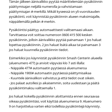
Tämän jälkeen äänivalikko pyytää määrittelemään pysäköinnin
päättymisajan neljällä numerolla ja vahvistamaan
päättymisajan #-merkillä. Mikäli kyseessä on yli vuorokauden
pysäköinti, voit käynnistää pysäköinnin alueen maksimiajalle,
näppäilemällä pelkän #-merkin.
Pysäköintisi päättyy automaattisesti valitsemaasi aikaan.
Tarvittaessa voit soittaa numeroon 0600 415 500 kesken
pysäköinnin, jolloin äänivalikko pyytää painamaan 1 jos haluat
lopettaa pysäköinnin, 2 jos haluat lisätä aikaa tai painamaan 3
jos haluat kuunnella pysäköinnin tiedot.
Esimerkiksi jos käynnistät pysäköinnin Smash Centerin alueella
(aluenumero 477) ja arvioit viipyväsi klo 7 asti illalla:
- Näppäile 477# automaatin pyytäessä aluenumeroa
- Näppäile 1900# automaatin pyytäessä päättymisaikaa
- Kuuntele äänivalikon vahvistus ja että tiedot ovat oikein.
- Jos palaat autollesi jo aikaisemmin, soita uudestaan ja päätä
pysäköintimaksu valitsemalla 1.
Jos haluat kokeilla pysäköinnin aloittamista ennen seuraavaa
oikeaa pysäköintiäsi, voit käyttää aluenumeroa 9. Aluenumero
9 on harjoittelua varten eikä todellisia pysäköintejä käynnisty.