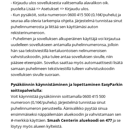
- Kirjaudu ulos sovelluksesta valitsemalla alavalikon oik.
puolelta Lisää => Asetukset => Kirjaudu ulos.
- Kun pysäköit, soita numeroon 0600 415 500 (0,16€/puhelu) ja
seuraa alla olevia tarkempia ohjeita. Järjestelmä tunnistaa sinut
puhelinnumerosta ja liittää sen käyttämäsi auton
rekisterinumeroon.
- Puhelimen ja sovelluksen alkuperäinen käyttäjä voi kirjautua
uudelleen sovellukseen antamalla puhelinnumeronsa, jolloin
hän saa tekstiviestillä kertaluontoisen nelinumeroisen
vahvistuskoodin, joka tulee antaa sovelluksen sivulle, niin
pääsee eteenpäin. Sovellus saattaa myös automaattisesti lisätä
samaan puhelimeen tekstiviestillä tulleen vahvistuskoodin
sovelluksen sivulle suoraan.
Pysäköinnin käynnistäminen ja lopettaminen EasyParkin
soittopalvelulla:
Voit käynnistää pysäköinnin soittamalla 0600 415 500
numeroon (0,16€/puhelu). Järjestelmä tunnistaa sinut
puhelinnumeron perusteella. Äänivalikko pyytää sinua
ensimmäiseksi näppäilemään aluekoodin ja vahvistamaan sen
#-merkkiä käyttäen.
Smash Centerin aluekoodi on 477
ja se
löytyy myös alueen kylteistä.