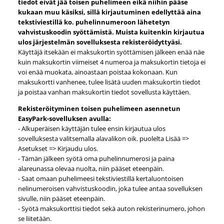
tiedot eivät jää toisen puhelimeen eikä niihin pääse
kukaan muu käsiksi, sillä kirjautuminen edellyttää aina
tekstiviestillä ko. puhelinnumeroon lähetetyn
vahvistuskoodin syöttämistä. Muista kuitenkin kirjautua
ulos järjestelmän sovelluksesta rekisteröidyttyäsi.
Käyttäjä itsekään ei maksukortin syöttämisen jälkeen enää näe
kuin maksukortin viimeiset 4 numeroa ja maksukortin tietoja ei
voi enää muokata, ainoastaan poistaa kokonaan. Kun
maksukortti vanhenee, tulee lisätä uuden maksukortin tiedot
ja poistaa vanhan maksukortin tiedot sovellusta käyttäen.
Rekisteröityminen toisen puhelimeen asennetun
EasyPark-sovelluksen avulla:
- Alkuperäisen käyttäjän tulee ensin kirjautua ulos
sovelluksesta valitsemalla alavalikon oik. puolelta Lisää =>
Asetukset => Kirjaudu ulos.
- Tämän jälkeen syötä oma puhelinnumerosi ja paina
alareunassa olevaa nuolta, niin pääset eteenpäin.
- Saat omaan puhelimeesi tekstiviestillä kertaluontoisen
nelinumeroisen vahvistuskoodin, joka tulee antaa sovelluksen
sivulle, niin pääset eteenpäin.
- Syötä maksukorttisi tiedot sekä auton rekisterinumero, johon
se liitetään.