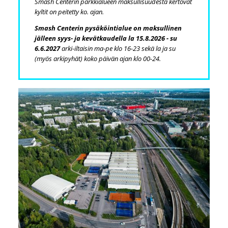
Smash Centerin parkkialueen maksullisuudesta kertovat
kyltit on peitetty ko. ajan.
Smash Centerin pysäköintialue on maksullinen
jälleen syys- ja kevätkaudella la 15.8.2026 - su
6.6.2027
arki-iltaisin ma-pe klo 16-23 sekä la ja su
(myös arkipyhät) koko päivän ajan klo 00-24.