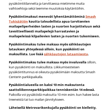
pysäköintitilannetta ja tarvittaessa mietimme muita
vaihtoehtoja sekä teemme muutoksia käytäntöihin.
Pysäköintimaksut menevät lyhentämättöminä
Smash
Tukisäätiön
kautta taloudellista apua tarvitsevien
mailapeliperheiden lasten ja nuorten harjoitteluun sekä
tavoitteellisesti mailapelejä harrastavien ja
mailapeleissä kilpailevien lasten ja nuorten tukemiseen.
Pysäköintimaksu tulee maksaa myös sähköautojen
latauksen yhteydessä silloin, kun pysäköinti on
maksullista. Lue lisää
sähköautojen lataamisesta
.
Pysäköintimaksu tulee maksaa myös invaluvalla
silloin,
kun pysäköinti on maksullista.
Liikkumisesteisen
pysäköintitunnus ei oikeuta pysäköimään maksutta Smash
Centerin parkkipaikalla.
Pysäköintialueella on kaksi 10 min maksutonta
saattoliikenneparkkipaikkaa tenniskentän 14 edessä.
Paikoilla voi pysäköidä maksutta 10 min esim. kun hakee lasta
treeneistä tai tuo mailan jännitykseen.
Läheisellä Metrovarikonkujalla pysäköinti on kielletty,