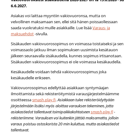
6.6.2027.
Asiakas voi laittaa myyntiin vakiovuoronsa, mutta on
velvollinen maksamaan sen, ellei sitä hänen poissaollessaan
saada vuokratuksi muille asiakkaille. Lue lisää
Varaus- ja
maksuehdot
-sivulla.
Sisäkauden vakiovuorosopimus on voimassa toistaiseksi ja sen
voimassaolo jatkuu ilman sopimuksen uusimista kesätauon
jälkeen seuraavalla sisäkaudella, kunnes sopimus irtisanotaan.
Sisäkauden vakiovuorosopimus ei ole voimassa kesäkaudella.
Kesäkaudelle voidaan tehdä vakiovuorosopimus joka
kesäkaudelle erikseen.
Vakiovuorosopimus edellyttää asiakkaan syntymäajan
ilmoittamista sekä rekisteröitymistä varausjärjestelmäämme
osoitteessa
smash.play.fi
.
Asiakkaan tulee rekisteröidyttyään
järjestelmään lisäksi myös aloittaa varauksen tekeminen, jotta
asiakastiedot tallentuvat toimipaikkakohtaiseen
smash.play.fi
-
rekisteriimme. Varauksen voi kuitenkin jättää maksamatta, jolloin
varaus poistuu ostoskorista 20 min kuluttua, mutta asiakastiedot
tallentuvat.