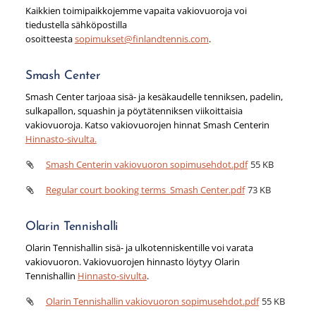
Kaikkien toimipaikkojemme vapaita vakiovuoroja voi
tiedustella sähköpostilla
osoitteesta
sopimukset@finlandtennis.com
.
Smash Center
Smash Center tarjoaa sisä- ja kesäkaudelle tenniksen, padelin,
sulkapallon, squashin ja pöytätenniksen viikoittaisia
vakiovuoroja. Katso vakiovuorojen hinnat Smash Centerin
Hinnasto-sivulta.
Smash Centerin vakiovuoron sopimusehdot.pdf
55 KB
Regular court booking terms_Smash Center.pdf
73 KB
Olarin Tennishalli
Olarin Tennishallin sisä- ja ulkotenniskentille voi varata
vakiovuoron. Vakiovuorojen hinnasto löytyy Olarin
Tennishallin
Hinnasto-sivulta
.
Olarin Tennishallin vakiovuoron sopimusehdot.pdf
55 KB