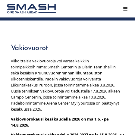
Siirry
Hak
Smash ry - Suomen suurin mailapeliseura
sivun
sisältöön
Vakiovuorot
Viikoittaisia vakiovuoroja voi varata kaikkiin
toimipaikkoihimme: Smash Centeriin ja Olarin Tennishalliin
sekä kesäisin Kruunuvuorenrannan liikuntapuiston
ulkotenniskentille. Padelin vakiovuoroja voi varata
Liikuntakeskus Puroon, jossa toimintamme alkaa 3.8.2026.
Uusia tenniksen vakiovuoroja voi tiedustella 17.8.2026 alkaen
Campo Centeriin, jossa toimintamme alkaa 10.8.2026.
Padeltoimintamme Arena Center Myllypurossa on päättynyt
kesäkuussa 2026.
Vakiovuorokausi kesäkaudella 2026 on ma 1.6. - pe
14.8.2026.
Vakiovuorokausi sisäkaudella 2026-2027 on la 15.8.2026 - su