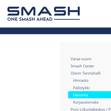
Siirry
sivun
Smash ry - Suomen suurin mailapelis
sisältöön
Varaa vuoro
Smash Center
Olarin Tennishalli
Hinnasto
Pallotykki
Hieronta
Korjauslomake
Puro Liikuntakeskus / P