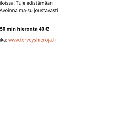
tiloissa. Tule edistämään
 Avoinna ma-su joustavasti
0 min hieronta 40 €!
ika:
www.terveyshieroja.fi