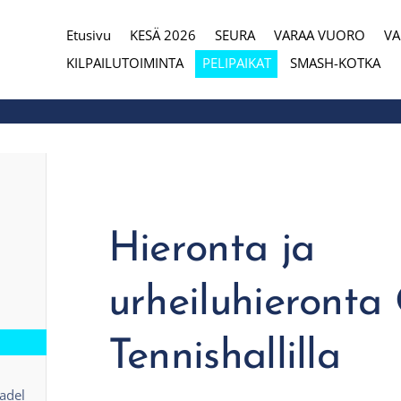
Etusivu
KESÄ 2026
SEURA
VARAA VUORO
V
eura
KILPAILUTOIMINTA
PELIPAIKAT
SMASH-KOTKA
Hieronta ja
urheiluhieronta
Tennishallilla
adel