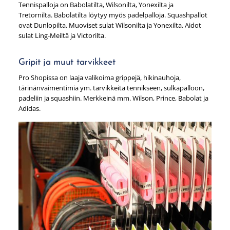
Tennispalloja on Babolatilta, Wilsonilta, Yonexilta ja
Tretornilta. Babolatilta löytyy myös padelpalloja. Squashpallot
ovat Dunlopilta. Muoviset sulat Wilsonilta ja Yonexilta. Aidot
sulat Ling-Meiltä ja Victorilta.
Gripit ja muut tarvikkeet
Pro Shopissa on laaja valikoima grippejä, hikinauhoja,
tärinänvaimentimia ym. tarvikkeita tennikseen, sulkapalloon,
padeliin ja squashiin. Merkkeinä mm. Wilson, Prince, Babolat ja
Adidas.