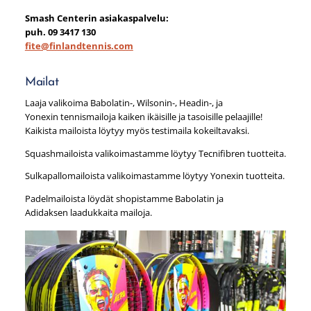
Smash Centerin asiakaspalvelu:
puh. 09 3417 130
fite@finlandtennis.com
Mailat
Laaja valikoima Babolatin-, Wilsonin-, Headin-, ja
Yonexin tennismailoja kaiken ikäisille ja tasoisille pelaajille!
Kaikista mailoista löytyy myös testimaila kokeiltavaksi.
Squashmailoista valikoimastamme löytyy Tecnifibren tuotteita.
Sulkapallomailoista valikoimastamme löytyy Yonexin tuotteita.
Padelmailoista löydät shopistamme Babolatin ja
Adidaksen laadukkaita mailoja.