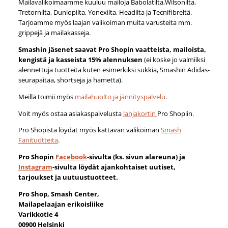
Mailavalikoimaamme kuuluu mailoja Babolatilta,Wilsonilta,
Tretornilta, Dunlopilta, Yonexilta, Headilta ja Tecnifibreltä.
Tarjoamme myös laajan valikoiman muita varusteita mm.
grippejä ja mailakasseja.
Smashin jäsenet saavat Pro Shopin vaatteista, mailoista,
kengistä ja kasseista 15% alennuksen
(ei koske jo valmiiksi
alennettuja tuotteita kuten esimerkiksi sukkia, Smashin Adidas-
seurapaitaa, shortseja ja hametta).
Meillä toimii myös
mailahuolto ja jännityspalvelu
.
Voit myös ostaa asiakaspalvelusta
lahjakortin
Pro Shopiin.
Pro Shopista löydät myös kattavan valikoiman
Smash
Fanituotteita
.
Pro Shopin
Facebook
-sivulta (ks. sivun alareuna) ja
Instagram
-sivulta löydät ajankohtaiset uutiset,
tarjoukset ja uutuustuotteet.
Pro Shop, Smash Center,
Mailapelaajan erikoisliike
Varikkotie 4
00900 Helsinki