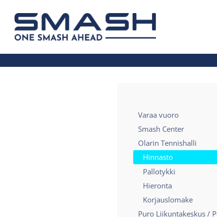
Siirry
sivun
Smash ry - Suomen suurin mailapelis
sisältöön
Varaa vuoro
Smash Center
Olarin Tennishalli
Hinnasto
Pallotykki
Hieronta
Korjauslomake
Puro Liikuntakeskus / P