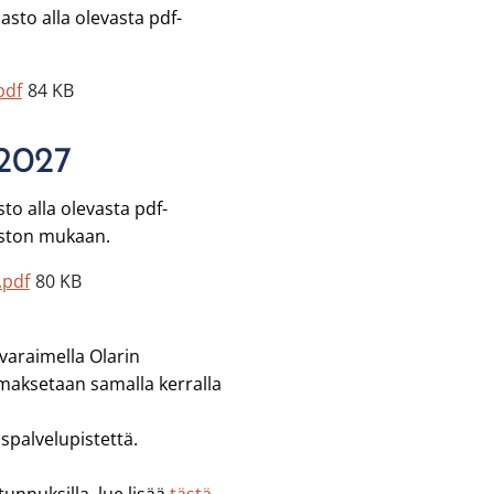
sto alla olevasta pdf-
pdf
84 KB
.2027
o alla olevasta pdf-
aston mukaan.
.pdf
80 KB
varaimella Olarin
 maksetaan samalla kerralla
aspalvelupistettä.
.
tunnuksilla, lue lisää
tästä
.