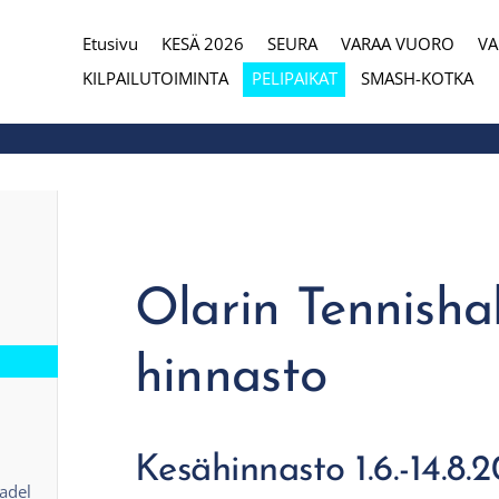
Etusivu
KESÄ 2026
SEURA
VARAA VUORO
V
eura
KILPAILUTOIMINTA
PELIPAIKAT
SMASH-KOTKA
Olarin Tennishal
hinnasto
Kesähinnasto 1.6.-14.8.
adel