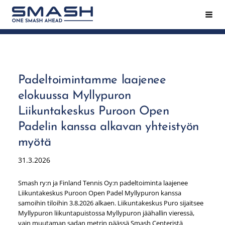
Siirry
Hak
Smash ry - Suomen suurin mailapeliseura
sivun
sisältöön
Padeltoimintamme laajenee
elokuussa Myllypuron
Liikuntakeskus Puroon Open
Padelin kanssa alkavan yhteistyön
myötä
31.3.2026
Smash ry:n ja Finland Tennis Oy:n padeltoiminta laajenee
Liikuntakeskus Puroon Open Padel Myllypuron kanssa
samoihin tiloihin 3.8.2026 alkaen. Liikuntakeskus Puro sijaitsee
Myllypuron liikuntapuistossa Myllypuron jäähallin vieressä,
vain muutaman sadan metrin päässä Smash Centeristä