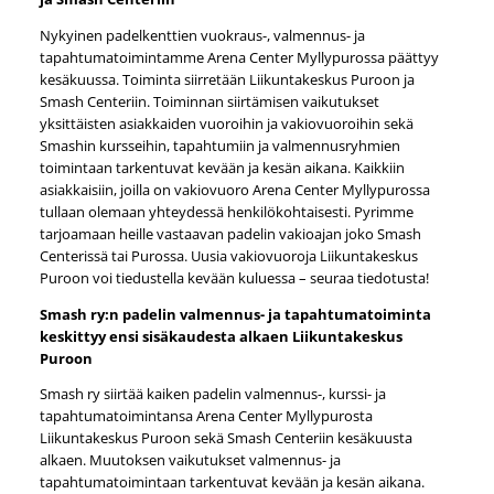
Nykyinen padelkenttien vuokraus-, valmennus- ja
tapahtumatoimintamme Arena Center Myllypurossa päättyy
kesäkuussa. Toiminta siirretään Liikuntakeskus Puroon ja
Smash Centeriin. Toiminnan siirtämisen vaikutukset
yksittäisten asiakkaiden vuoroihin ja vakiovuoroihin sekä
Smashin kursseihin, tapahtumiin ja valmennusryhmien
toimintaan tarkentuvat kevään ja kesän aikana. Kaikkiin
asiakkaisiin, joilla on vakiovuoro Arena Center Myllypurossa
tullaan olemaan yhteydessä henkilökohtaisesti. Pyrimme
tarjoamaan heille vastaavan padelin vakioajan joko Smash
Centerissä tai Purossa. Uusia vakiovuoroja Liikuntakeskus
Puroon voi tiedustella kevään kuluessa – seuraa tiedotusta!
Smash ry:n padelin valmennus- ja tapahtumatoiminta
keskittyy ensi sisäkaudesta alkaen Liikuntakeskus
Puroon
Smash ry siirtää kaiken padelin valmennus-, kurssi- ja
tapahtumatoimintansa Arena Center Myllypurosta
Liikuntakeskus Puroon sekä Smash Centeriin kesäkuusta
alkaen. Muutoksen vaikutukset valmennus- ja
tapahtumatoimintaan tarkentuvat kevään ja kesän aikana.