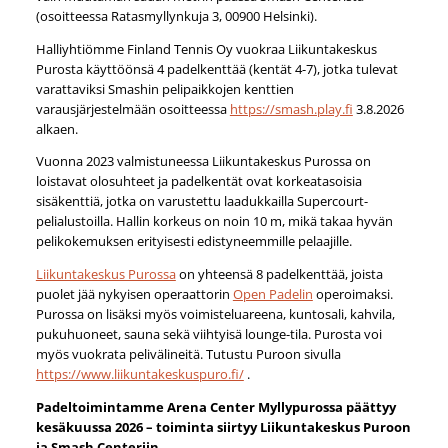
(osoitteessa Ratasmyllynkuja 3, 00900 Helsinki).
Halliyhtiömme Finland Tennis Oy vuokraa Liikuntakeskus
Purosta käyttöönsä 4 padelkenttää (kentät 4-7), jotka tulevat
varattaviksi Smashin pelipaikkojen kenttien
varausjärjestelmään osoitteessa
https://smash.play.fi
3.8.2026
alkaen.
Vuonna 2023 valmistuneessa Liikuntakeskus Purossa on
loistavat olosuhteet ja padelkentät ovat korkeatasoisia
sisäkenttiä, jotka on varustettu laadukkailla Supercourt-
pelialustoilla. Hallin korkeus on noin 10 m, mikä takaa hyvän
pelikokemuksen erityisesti edistyneemmille pelaajille.
Liikuntakeskus Purossa
on yhteensä 8 padelkenttää, joista
puolet jää nykyisen operaattorin
Open Padelin
operoimaksi.
Purossa on lisäksi myös voimisteluareena, kuntosali, kahvila,
pukuhuoneet, sauna sekä viihtyisä lounge-tila. Purosta voi
myös vuokrata pelivälineitä. Tutustu Puroon sivulla
https://www.liikuntakeskuspuro.fi/
.
Padeltoimintamme Arena Center Myllypurossa päättyy
kesäkuussa 2026 – toiminta siirtyy Liikuntakeskus Puroon
ja Smash Centeriin