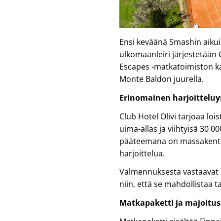
Ensi keväänä Smashin aikui
ulkomaanleiri järjestetään 
Escapes -matkatoimiston kan
Monte Baldon juurella.
Erinomainen harjoittelu
Club Hotel Olivi tarjoaa loi
uima-allas ja viihtyisä 30 0
pääteemana on massakenttä
harjoittelua.
Valmennuksesta vastaavat 
niin, että se mahdollistaa 
Matkapaketti ja majoitus