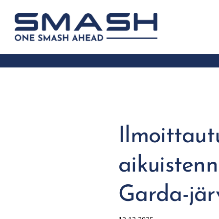
Siirry
sivun
Smash ry - Suomen suurin mailapelis
sisältöön
Ilmoittau
aikuistenn
Garda-järv