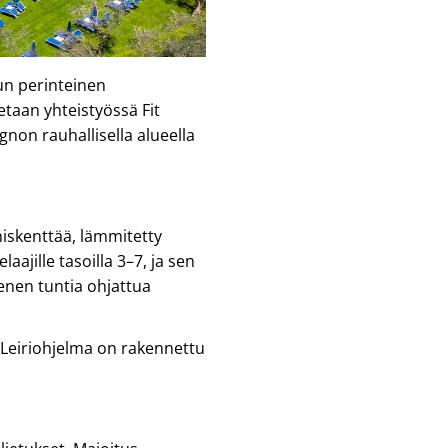
un perinteinen
etaan yhteistyössä Fit
gnon rauhallisella alueella
nniskenttää, lämmitetty
ajille tasoilla 3–7, ja sen
nen tuntia ohjattua
Leiriohjelma on rakennettu