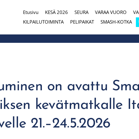
Etusivu
KESÄ 2026
SEURA
VARAA VUORO
V
eura
KILPAILUTOIMINTA
PELIPAIKAT
SMASH-KOTKA
tuminen on avattu Sma
iksen kevätmatkalle It
elle 21.–24.5.2026