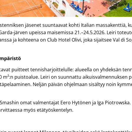
stenniksen jäsenet suuntaavat kohti Italian massakenttiä, k
Garda-järven upeissa maisemissa 21.–24.5.2026. Leiri toteut
ssa ja kohteena on Club Hotel Olivi, joka sijaitsee Val di So
ympäristö
stavat puitteet tennisharjoittelulle: alueella on yhdeksän te
00 m²:n puistoalue. Leiri on suunnattu aikuisvalmennuksen pela
pelaaminen. Neljän päivän ohjelmaan sisältyy noin kymme
Smashin omat valmentajat Eero Hytönen ja Iga Piotrowska. 
tarvittaessa myös etätyöskentelyn.