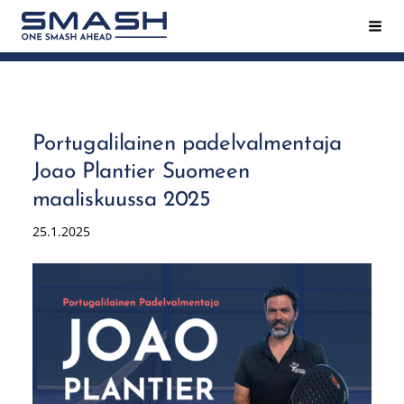
Siirry
Hak
Smash ry - Suomen suurin mailapeliseura
sivun
sisältöön
Portugalilainen padelvalmentaja
Joao Plantier Suomeen
maaliskuussa 2025
25.1.2025