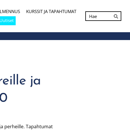
ALMENNUS
KURSSIT JA TAPAHTUMAT
Hak
Uutiset
Hae
ille ja
30
 ja perheille. Tapahtumat