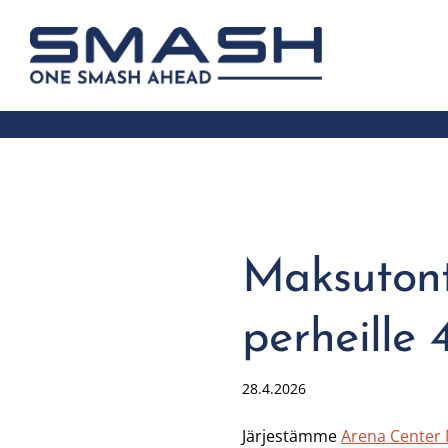
Siirry
sivun
Smash ry - Suomen suurin mailapelis
sisältöön
Maksutonta
perheille 4
28.4.2026
Järjestämme
Arena Center 