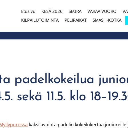
Etusivu
KESÄ 2026
SEURA
VARAA VUORO
V
eura
KILPAILUTOIMINTA
PELIPAIKAT
SMASH-KOTKA
 padelkokeilua juniore
.5. sekä 11.5. klo 18–19.
Myllypurossa
kaksi avointa padelin kokeilukertaa junioreille