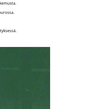
okemusta.
purossa.
tyksessä.