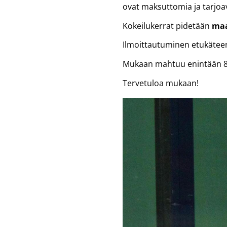
ovat maksuttomia ja tarjoa
Kokeilukerrat pidetään
maa
Ilmoittautuminen etukätee
Mukaan mahtuu enintään 8 p
Tervetuloa mukaan!