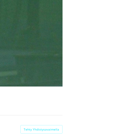
Tehty Yhdistysavaimella