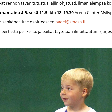
vat rennon tavan tutustua lajiin ohjatusti, ilman aiempaa k
nantaina 4.5. sekä 11.5. klo 18–19.30
Arena Center Mylly
n sähköpostitse osoitteeseen
padel@smash.fi
erhettä per kerta, ja paikat täytetään ilmoittautumisjärjes