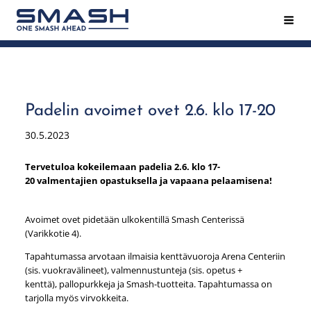
Siirry
Hak
Smash ry - Suomen suurin mailapeliseura
sivun
sisältöön
Padelin avoimet ovet 2.6. klo 17-20
30.5.2023
Tervetuloa kokeilemaan padelia 2.6. klo 17-
20 valmentajien opastuksella ja vapaana pelaamisena!
Avoimet ovet pidetään ulkokentillä Smash Centerissä
(Varikkotie 4).
Tapahtumassa arvotaan ilmaisia kenttävuoroja Arena Centeriin
(sis. vuokravälineet), valmennustunteja (sis. opetus +
kenttä), pallopurkkeja ja Smash-tuotteita. Tapahtumassa on
tarjolla myös virvokkeita.