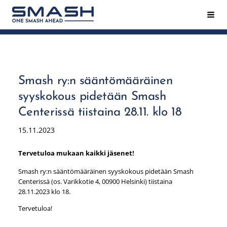
Siirry
Hak
Smash ry - Suomen suurin mailapeliseura
sivun
sisältöön
Smash ry:n sääntömääräinen
syyskokous pidetään Smash
Centerissä tiistaina 28.11. klo 18
15.11.2023
Tervetuloa mukaan kaikki jäsenet!
Smash ry:n sääntömääräinen syyskokous pidetään Smash
Centerissä (os. Varikkotie 4, 00900 Helsinki) tiistaina
28.11.2023 klo 18.
Tervetuloa!