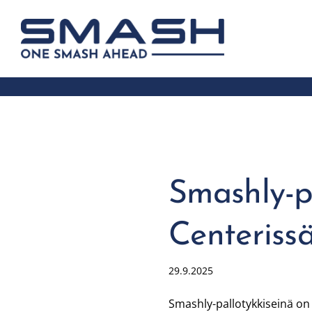
Siirry
sivun
Smash ry - Suomen suurin mailapelis
sisältöön
Smashly-p
Centeriss
29.9.2025
Smashly-pallotykkiseinä on 