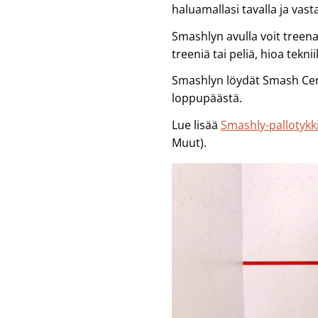
haluamallasi tavalla ja vast
Smashlyn avulla voit treena
treeniä tai peliä, hioa tekni
Smashlyn löydät Smash Cen
loppupäästä.
Lue lisää
Smashly-pallotykk
Muut).