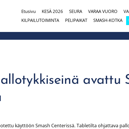
Etusivu
KESÄ 2026
SEURA
VARAA VUORO
V
eura
KILPAILUTOIMINTA
PELIPAIKAT
SMASH-KOTKA
allotykkiseinä avattu
ä
otettu käyttöön Smash Centerissä. Tabletilta ohjattava pallo