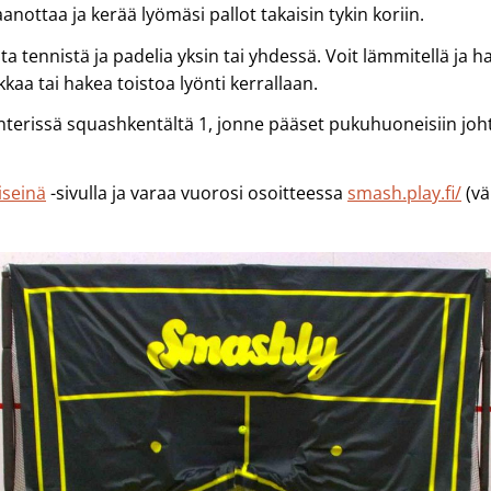
aanottaa ja kerää lyömäsi pallot takaisin tykin koriin.
ta tennistä ja padelia yksin tai yhdessä. Voit lämmitellä j
ikkaa tai hakea toistoa lyönti kerrallaan.
terissä squashkentältä 1, jonne pääset pukuhuoneisiin joh
iseinä
-sivulla ja varaa vuorosi osoitteessa
smash.play.fi/
(vä