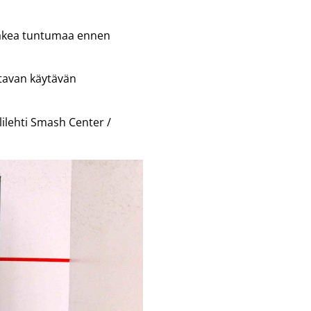
a hakea tuntumaa ennen
tavan käytävän
lilehti Smash Center /