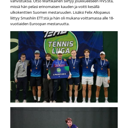
vahvistuksia. Otso Martikainen siirtyy joukkueeseen HVS:stä,
missä hän pelasi erinomaisen kauden ja voitti kesällä
ulkokenttien Suomen mestaruuden. Lisäksi Felix Allopaeus
liittyy Smashiin ETT:stä ja hän oli mukana voittamassa alle 18-
vuotiaiden Euroopan mestaruutta.