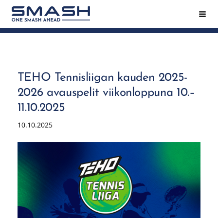
Siirry
Hak
Smash ry - Suomen suurin mailapeliseura
sivun
sisältöön
TEHO Tennisliigan kauden 2025-
2026 avauspelit viikonloppuna 10.–
11.10.2025
10.10.2025