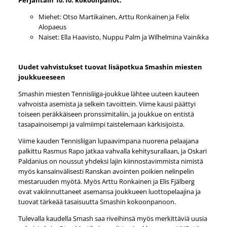
Miehet: Otso Martikainen, Arttu Ronkainen ja Felix
Alopaeus
Naiset: Ella Haavisto, Nuppu Palm ja Wilhelmina Vainikka
Uudet vahvistukset tuovat lisäpotkua Smashin miesten
joukkueeseen
Smashin miesten Tennisliiga-joukkue lähtee uuteen kauteen
vahvoista asemista ja selkein tavoittein. Viime kausi päättyi
toiseen peräkkäiseen pronssimitaliin, ja joukkue on entistä
tasapainoisempi ja valmiimpi taistelemaan kärkisijoista.
Viime kauden Tennisliigan lupaavimpana nuorena pelaajana
palkittu Rasmus Rapo jatkaa vahvalla kehitysurallaan, ja Oskari
Paldanius on noussut yhdeksi lajin kiinnostavimmista nimistä
myös kansainvälisesti Ranskan avointen poikien nelinpelin
mestaruuden myötä. Myös Arttu Ronkainen ja Elis Fjälberg
ovat vakiinnuttaneet asemansa joukkueen luottopelaajina ja
tuovat tärkeää tasaisuutta Smashin kokoonpanoon.
Tulevalla kaudella Smash saa riveihinsä myös merkittäviä uusia