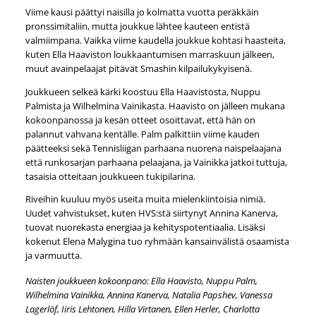
Viime kausi päättyi naisilla jo kolmatta vuotta peräkkäin
pronssimitaliin, mutta joukkue lähtee kauteen entistä
valmiimpana. Vaikka viime kaudella joukkue kohtasi haasteita,
kuten Ella Haaviston loukkaantumisen marraskuun jälkeen,
muut avainpelaajat pitävät Smashin kilpailukykyisenä.
Joukkueen selkeä kärki koostuu Ella Haavistosta, Nuppu
Palmista ja Wilhelmina Vainikasta. Haavisto on jälleen mukana
kokoonpanossa ja kesän otteet osoittavat, että hän on
palannut vahvana kentälle. Palm palkittiin viime kauden
päätteeksi sekä Tennisliigan parhaana nuorena naispelaajana
että runkosarjan parhaana pelaajana, ja Vainikka jatkoi tuttuja,
tasaisia otteitaan joukkueen tukipilarina.
Riveihin kuuluu myös useita muita mielenkiintoisia nimiä.
Uudet vahvistukset, kuten HVS:stä siirtynyt Annina Kanerva,
tuovat nuorekasta energiaa ja kehityspotentiaalia. Lisäksi
kokenut Elena Malygina tuo ryhmään kansainvälistä osaamista
ja varmuutta.
Naisten joukkueen kokoonpano: Ella Haavisto, Nuppu Palm,
Wilhelmina Vainikka, Annina Kanerva, Natalia Papshev, Vanessa
Lagerlöf, Iiris Lehtonen, Hilla Virtanen, Ellen Herler, Charlotta