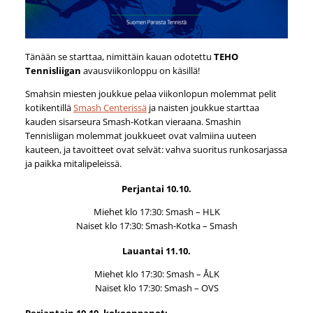
Tänään se starttaa, nimittäin kauan odotettu
TEHO
Tennisliigan
avausviikonloppu on käsillä!
Smahsin miesten joukkue pelaa viikonlopun molemmat pelit
kotikentillä
Smash Centerissä
ja naisten joukkue starttaa
kauden sisarseura Smash-Kotkan vieraana. Smashin
Tennisliigan molemmat joukkueet ovat valmiina uuteen
kauteen, ja tavoitteet ovat selvät: vahva suoritus runkosarjassa
ja paikka mitalipeleissä.
Perjantai 10.10.
Miehet klo 17:30: Smash – HLK
Naiset klo 17:30: Smash-Kotka – Smash
Lauantai 11.10.
Miehet klo 17:30: Smash – ÅLK
Naiset klo 17:30: Smash – OVS
Perjantain 10.10. kokoonpanot: