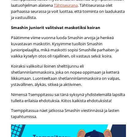
laatuohjelman alaisena
Tähtiseurana
. Tähtiseurassa olet
parhaassa seurassa ja voit luottaa, että toiminta on laadukasta
ja vastuullista.
Smashin juniorit valitsivat maskotiksi koiran
Päätimme viime vuonna luoda Smashin arvoja ja henkeä
kuvastavan maskotin. Kysyimme tuolloin Smashin
junioripelaajilta, mikä maskotti sopisi Smashille parhaiten ja
vaikka kyselyn otos oli rajallinen, oli vastaus selvä: koira.
Koiraksi valikoitui iloinen shelttijunnu eli
shetlanninlammaskoira, joka on nopea oppimaan ja ketterä
liikkumaan. Luonteeltaan shetlanninlammaskoira on valpas,
ystävällinen, älykäs, sitkeä ja aktiivinen.
Nimensä Tsemppitassu sai tänä syksynä yhdistelemällä lapsilta
tulleita erilaisia ehdotuksia. Kiitos kaikista ehdotuksista!
Tsemppitassua näet jatkossa Smashin viestinnässä ja lasten
tapahtumissa.