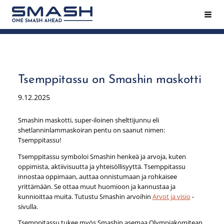
Siirry
Hak
Smash ry - Suomen suurin mailapeliseura
sivun
sisältöön
Tsemppitassu on Smashin maskotti
9.12.2025
Smashin maskotti, super-iloinen shelttijunnu eli
shetlanninlammaskoiran pentu on saanut nimen:
Tsemppitassu!
Tsemppitassu symboloi Smashin henkeä ja arvoja, kuten
oppimista, aktiivisuutta ja yhteisöllisyyttä. Tsemppitassu
innostaa oppimaan, auttaa onnistumaan ja rohkaisee
yrittämään. Se ottaa muut huomioon ja kannustaa ja
kunnioittaa muita. Tutustu Smashin arvoihin
Arvot ja visio
-
sivulla.
Tsemppitassu tukee myös Smashin asemaa Olympiakomitean