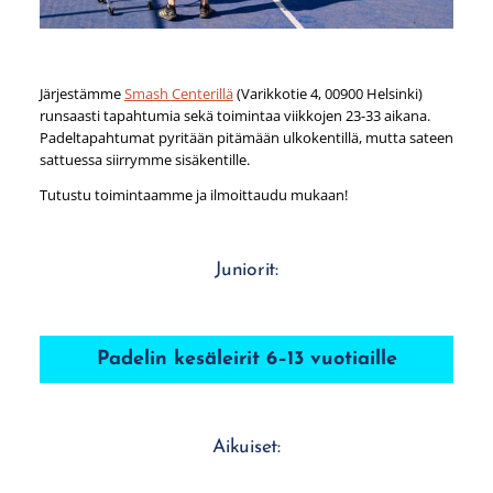
Järjestämme
Smash Centerillä
(Varikkotie 4, 00900 Helsinki)
runsaasti tapahtumia sekä toimintaa viikkojen 23-33 aikana.
Padeltapahtumat pyritään pitämään ulkokentillä, mutta sateen
sattuessa siirrymme sisäkentille.
Tutustu toimintaamme ja ilmoittaudu mukaan!
Juniorit:
Padelin kesäleirit 6–13 vuotiaille
Aikuiset: