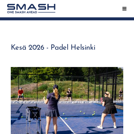
Siirry
Hak
Smash ry - Suomen suurin mailapeliseura
sivun
sisältöön
Kesä 2026 - Padel Helsinki