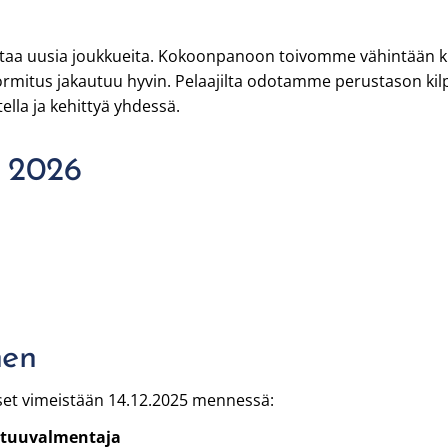
aa uusia joukkueita. Kokoonpanoon toivomme vähintään kuu
uormitus jakautuu hyvin. Pelaajilta odotamme perustason kil
ella ja kehittyä yhdessä.
t 2026
nen
miset vimeistään 14.12.2025 mennessä:
astuuvalmentaja