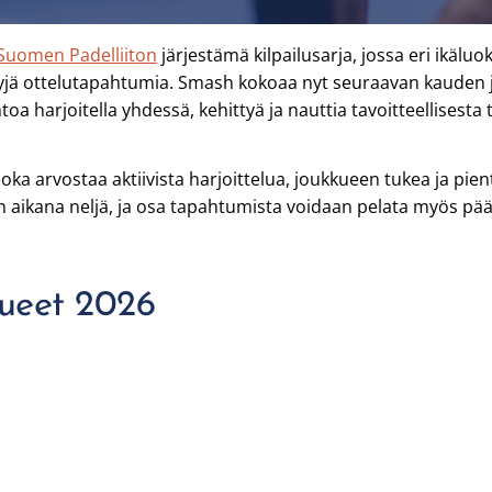
Suomen Padelliiton
järjestämä kilpailusarja, jossa eri ikälu
ettyjä ottelutapahtumia. Smash kokoaa nyt seuraavan kauden
ntoa harjoitella yhdessä, kehittyä ja nauttia tavoitteellisest
joka arvostaa aktiivista harjoittelua, joukkueen tukea ja pient
n aikana neljä, ja osa tapahtumista voidaan pelata myös 
ueet 2026