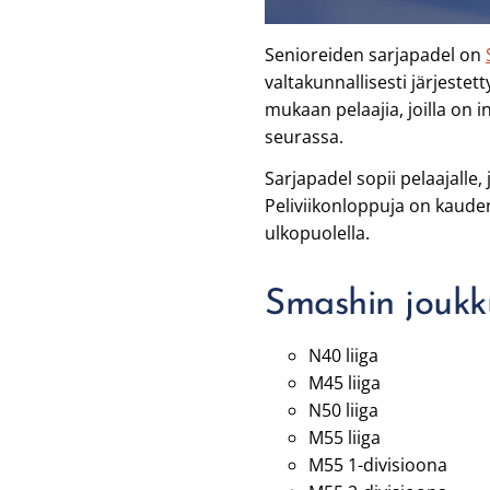
Senioreiden sarjapadel on
valtakunnallisesti järjest
mukaan pelaajia, joilla on i
seurassa.
Sarjapadel sopii pelaajalle, 
Peliviikonloppuja on kaude
ulkopuolella.
Smashin joukk
N40 liiga
M45 liiga
N50 liiga
M55 liiga
M55 1-divisioona