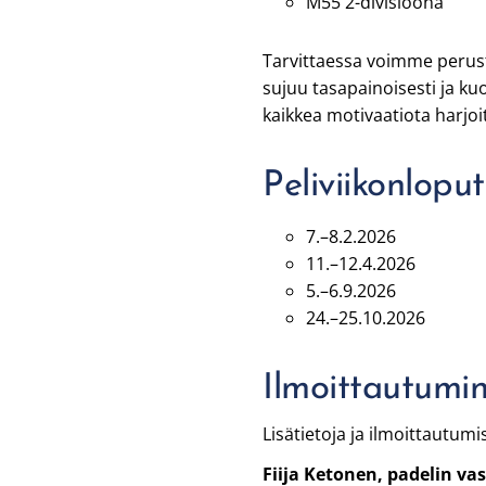
M55 2-divisioona
Tarvittaessa voimme perust
sujuu tasapainoisesti ja k
kaikkea motivaatiota harjoit
Peliviikonlopu
7.–8.2.2026
11.–12.4.2026
5.–6.9.2026
24.–25.10.2026
Ilmoittautumi
Lisätietoja ja ilmoittautu
Fiija Ketonen, padelin v