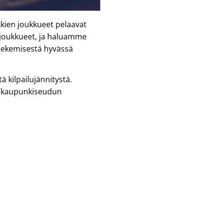
okkien joukkueet pelaavat
 joukkueet, ja haluamme
a tekemisestä hyvässä
ä kilpailujännitystä.
pääkaupunkiseudun