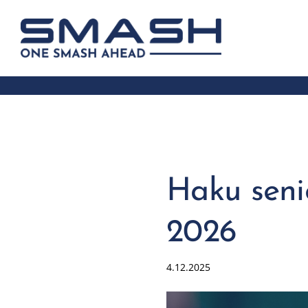
Siirry
sivun
Smash ry - Suomen suurin mailapelis
sisältöön
Haku seni
2026
4.12.2025