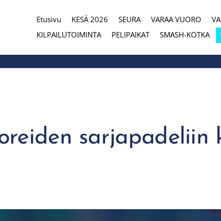
Etusivu
KESÄ 2026
SEURA
VARAA VUORO
V
eura
KILPAILUTOIMINTA
PELIPAIKAT
SMASH-KOTKA
oreiden sarjapadeliin 