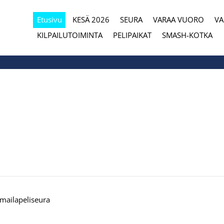
Etusivu
KESÄ 2026
SEURA
VARAA VUORO
V
eura
KILPAILUTOIMINTA
PELIPAIKAT
SMASH-KOTKA
mailapeliseura