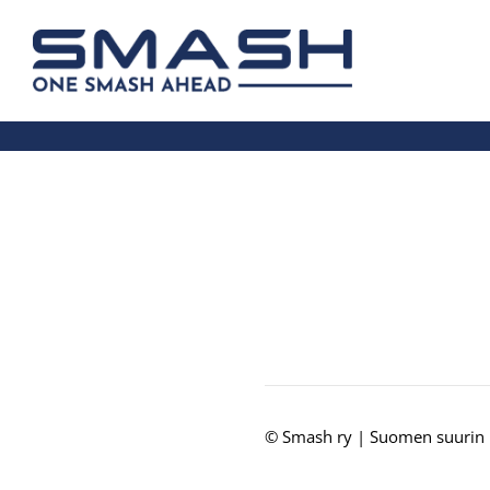
Siirry
sivun
Smash ry - Suomen suurin mailapelis
sisältöön
©
Smash ry | Suomen suurin 