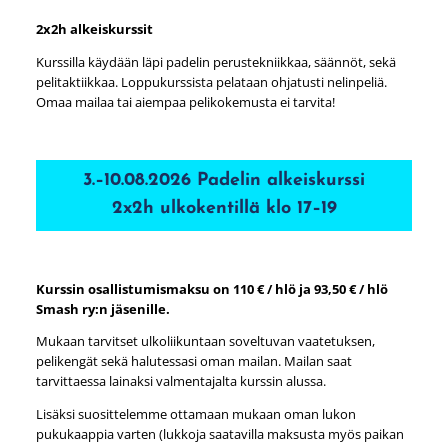
2x2h alkeiskurssit
Kurssilla käydään läpi padelin perustekniikkaa, säännöt, sekä
pelitaktiikkaa. Loppukurssista pelataan ohjatusti nelinpeliä.
Omaa mailaa tai aiempaa pelikokemusta ei tarvita!
3.–10.08.2026 Padelin alkeiskurssi
2x2h ulkokentillä klo 17–19
Kurssin osallistumismaksu on 110 € / hlö ja 93,50 € / hlö
Smash ry:n jäsenille.
Mukaan tarvitset ulkoliikuntaan soveltuvan vaatetuksen,
pelikengät sekä halutessasi oman mailan. Mailan saat
tarvittaessa lainaksi valmentajalta kurssin alussa.
Lisäksi suosittelemme ottamaan mukaan oman lukon
pukukaappia varten (lukkoja saatavilla maksusta myös paikan