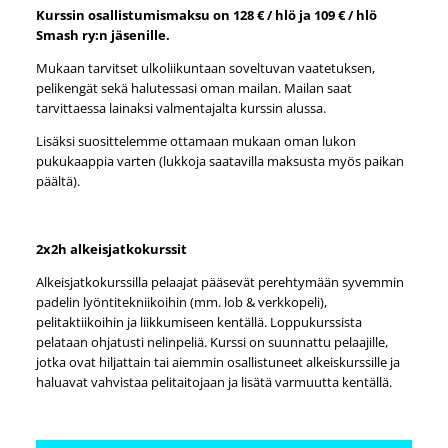
Kurssin osallistumismaksu on 128 € / hlö ja 109 € / hlö
Smash ry:n jäsenille.
Mukaan tarvitset ulkoliikuntaan soveltuvan vaatetuksen,
pelikengät sekä halutessasi oman mailan. Mailan saat
tarvittaessa lainaksi valmentajalta kurssin alussa.
Lisäksi suosittelemme ottamaan mukaan oman lukon
pukukaappia varten (lukkoja saatavilla maksusta myös paikan
päältä).
2x2h alkeisjatkokurssit
Alkeisjatkokurssilla pelaajat pääsevät perehtymään syvemmin
padelin lyöntitekniikoihin (mm. lob & verkkopeli),
pelitaktiikoihin ja liikkumiseen kentällä. Loppukurssista
pelataan ohjatusti nelinpeliä. Kurssi on suunnattu pelaajille,
jotka ovat hiljattain tai aiemmin osallistuneet alkeiskurssille ja
haluavat vahvistaa pelitaitojaan ja lisätä varmuutta kentällä.