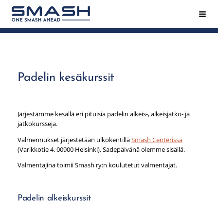
Siirry
Hak
Smash ry - Suomen suurin mailapeliseura
sivun
sisältöön
Padelin kesäkurssit
Järjestämme kesällä eri pituisia padelin alkeis-, alkeisjatko- ja
jatkokursseja.
Valmennukset järjestetään ulkokentillä
Smash Centerissä
(Varikkotie 4, 00900 Helsinki). Sadepäivänä olemme sisällä.
Valmentajina toimii Smash ry:n koulutetut valmentajat.
Padelin alkeiskurssit