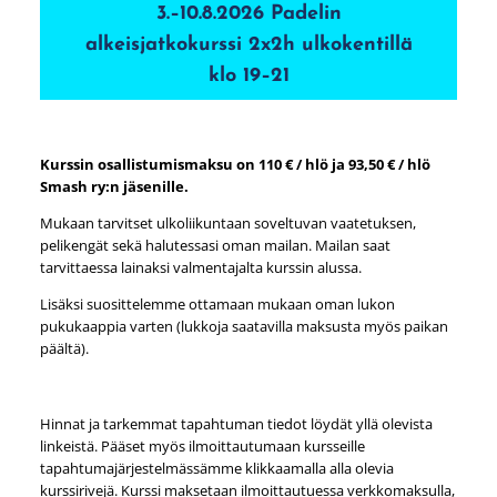
3.–10.8.2026 Padelin
alkeisjatkokurssi 2x2h ulkokentillä
klo 19–21
Kurssin osallistumismaksu on 110 € / hlö ja 93,50 € / hlö
Smash ry:n jäsenille.
Mukaan tarvitset ulkoliikuntaan soveltuvan vaatetuksen,
pelikengät sekä halutessasi oman mailan. Mailan saat
tarvittaessa lainaksi valmentajalta kurssin alussa.
Lisäksi suosittelemme ottamaan mukaan oman lukon
pukukaappia varten (lukkoja saatavilla maksusta myös paikan
päältä).
Hinnat ja tarkemmat tapahtuman tiedot löydät yllä olevista
linkeistä. Pääset myös ilmoittautumaan kursseille
tapahtumajärjestelmässämme klikkaamalla alla olevia
kurssirivejä. Kurssi maksetaan ilmoittautuessa verkkomaksulla,