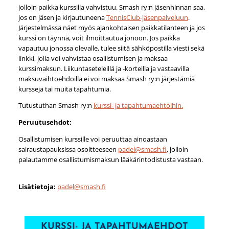
jolloin paikka kurssilla vahvistuu. Smash ry:n jäsenhinnan saa,
jos on jäsen ja kirjautuneena
TennisClub-jäsenpalveluun
.
Järjestelmässä näet myös ajankohtaisen paikkatilanteen ja jos
kurssi on täynnä, voit ilmoittautua jonoon. Jos paikka
vapautuu jonossa olevalle, tulee siitä sähköpostilla viesti sekä
linkki, jolla voi vahvistaa osallistumisen ja maksaa
kurssimaksun. Liikuntaseteleillä ja -korteilla ja vastaavilla
maksuvaihtoehdoilla ei voi maksaa Smash ry:n järjestämiä
kursseja tai muita tapahtumia.
Tutustuthan Smash ry:n
kurssi- ja tapahtumaehtoihin.
Peruutusehdot:
Osallistumisen kurssille voi peruuttaa ainoastaan
sairaustapauksissa osoitteeseen
padel@smash.fi
, jolloin
palautamme osallistumismaksun lääkärintodistusta vastaan.
Lisätietoja:
padel@smash.fi
KURSSI- JA TAPAHTUMAEHDOT